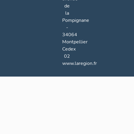
de
la
Pompignane
-
34064
Montpellier
Cedex
02
www.laregion.fr