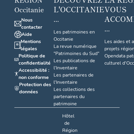
L'OCCITANIE
VOUS
Occitanie
...
ACCOM
Nous
...
contacter
Les patrimoines en
Aide
Occitanie
Mentions
Les aides et 
La revue numérique
légales
projets régio
"Patrimoines du Sud"
Politique de
Opendata pat
Les publications de
confidentialité
culturel d'Occ
l'Inventaire
Accessibilité :
Les partenaires de
non conforme
l'Inventaire
Protection des
Les collections des
données
partenaires du
patrimoine
Hôtel
de
Région