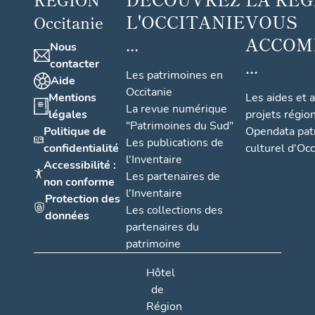
L'OCCITANIE
VOUS
Occitanie
...
ACCOM
Nous
...
contacter
Les patrimoines en
Aide
Occitanie
Mentions
Les aides et 
La revue numérique
légales
projets régio
"Patrimoines du Sud"
Politique de
Opendata pat
Les publications de
confidentialité
culturel d'Occ
l'Inventaire
Accessibilité :
Les partenaires de
non conforme
l'Inventaire
Protection des
Les collections des
données
partenaires du
patrimoine
Hôtel
de
Région