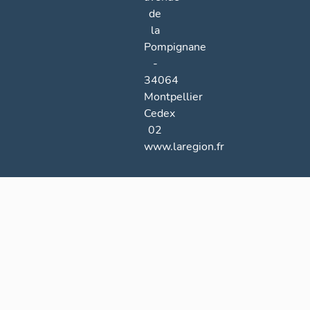
de
la
Pompignane
-
34064
Montpellier
Cedex
02
www.laregion.fr