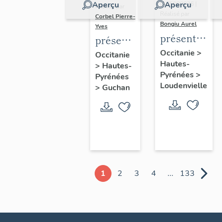
Aperçu
Aperçu
IA65000026 |
Réalisé par
Réalisé par
Corbel Pierre-
Bongiu Aurel
Yves
présentation
présentation
de
de la
Occitanie
>
Occitanie
Hautes-
l'ancienne
>
Hautes-
commune
Pyrénées
>
Pyrénées
commune
Loudenvielle
>
Guchan
d'Armenteul
1
2
3
4
...
133