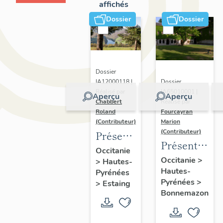
affichés
Dossier
Dossier
Dossier
Dossier
IA12000118 |
IA65010001 |
Réalisé par
Aperçu
Aperçu
Réalisé par
Chabbert
Fourcayran
Roland
Marion
(Contributeur)
(Contributeur)
Présentation
Présentation
de
Occitanie
de l'étude
Occitanie
>
>
Hautes-
l'opération
Hautes-
des
Pyrénées
d'inventaire
Pyrénées
>
>
Estaing
communes
sur la
Bonnemazon
liées au
commune
rayonnemen
d'Estaing