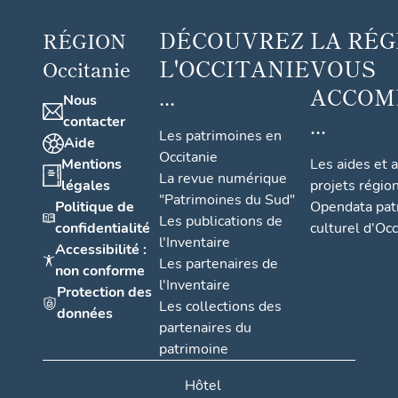
DÉCOUVREZ
LA RÉG
RÉGION
L'OCCITANIE
VOUS
Occitanie
...
ACCOM
Nous
...
contacter
Les patrimoines en
Aide
Occitanie
Mentions
Les aides et 
La revue numérique
légales
projets régio
"Patrimoines du Sud"
Politique de
Opendata pat
Les publications de
confidentialité
culturel d'Occ
l'Inventaire
Accessibilité :
Les partenaires de
non conforme
l'Inventaire
Protection des
Les collections des
données
partenaires du
patrimoine
Hôtel