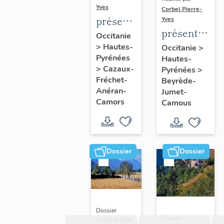
Yves
Corbel Pierre-
présentation
Yves
présentation
de la
Occitanie
de la
>
Hautes-
commune
Occitanie
>
Pyrénées
Hautes-
commune
>
Cazaux-
Pyrénées
>
Fréchet-
Beyrède-
Anéran-
Jumet-
Camors
Camous
Dossier
Dossier
Dossier
Dossier
IA00126629 |