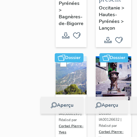
Pyrénées
de
de la
Occitanie
>
>
Bagnères-
Hautes-
commune
Bagnères-
Pyrénées
>
de-
de-Bigorre
Lançon
Bigorre
Dossier
Dossier
Aperçu
Aperçu
Dossier
Dossier
IA65000193 |
IA00126632 |
Réalisé par
Réalisé par
Corbel Pierre-
Corbel Pierre-
Yves