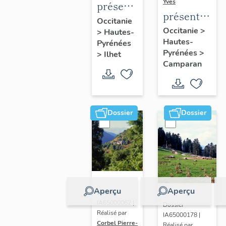
Yves
présentation
présentation
de la
Occitanie
de la
Occitanie
>
>
Hautes-
commune
Hautes-
commune
Pyrénées
Pyrénées
>
>
Ilhet
Camparan
Dossier
Dossier
Aperçu
Aperçu
Dossier
IA65000062 |
Dossier
Réalisé par
IA65000178 |
Corbel Pierre-
Réalisé par