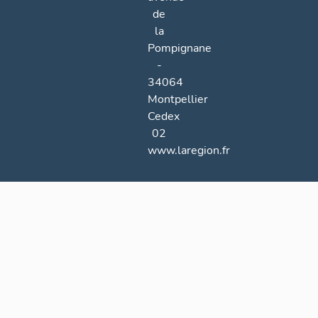
de
la
Pompignane
-
34064
Montpellier
Cedex
02
www.laregion.fr