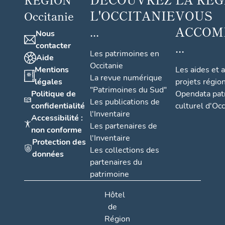
L'OCCITANIE
VOUS
Occitanie
...
ACCOM
Nous
...
contacter
Les patrimoines en
Aide
Occitanie
Mentions
Les aides et 
La revue numérique
légales
projets régio
"Patrimoines du Sud"
Politique de
Opendata pat
Les publications de
confidentialité
culturel d'Occ
l'Inventaire
Accessibilité :
Les partenaires de
non conforme
l'Inventaire
Protection des
Les collections des
données
partenaires du
patrimoine
Hôtel
de
Région