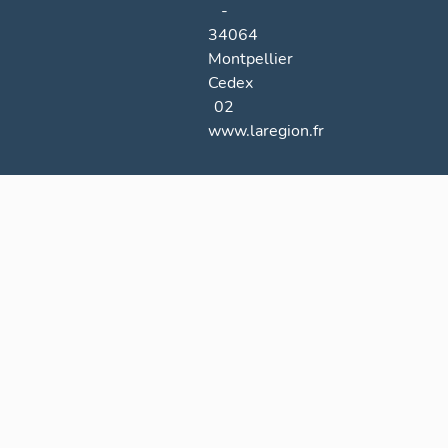
-
34064
Montpellier
Cedex
02
www.laregion.fr