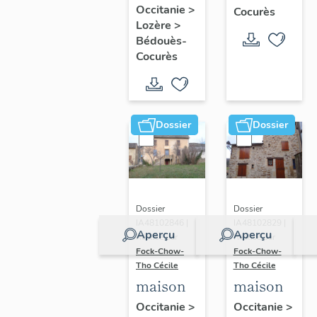
Occitanie
>
Cocurès
Lozère
>
Bédouès-
Cocurès
Dossier
Dossier
Dossier
Dossier
IA48102846 |
IA48102829 |
Aperçu
Aperçu
Réalisé par
Réalisé par
Fock-Chow-
Fock-Chow-
Tho Cécile
Tho Cécile
maison
maison
Occitanie
>
Occitanie
>