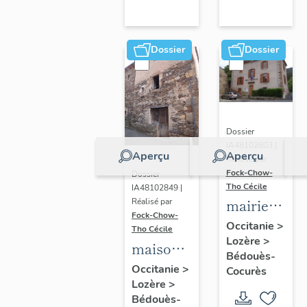
Dossier
Dossier
Dossier
IA48102803 |
Aperçu
Aperçu
Réalisé par
Fock-Chow-
Dossier
Tho Cécile
IA48102849 |
mairie
Réalisé par
Fock-Chow-
de
Occitanie
>
Tho Cécile
Lozère
>
Bédouès,
maison,
Bédouès-
école
ancienne
Occitanie
>
Cocurès
communale
Lozère
>
forge
Bédouès-