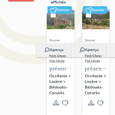
affichés
Dossier
Dossier
Dossier
Dossier
IA48102747 |
IA48102748 |
Aperçu
Aperçu
Réalisé par
Réalisé par
Fock-Chow-
Fock-Chow-
Tho Cécile
Tho Cécile
présentation
présentatio
de
de
Occitanie
>
Occitanie
>
Lozère
>
Lozère
>
l'ancienne
l'ancienne
Bédouès-
Bédouès-
commune
commune
Cocurès
Cocurès
de
de
Bédouès
Cocurès