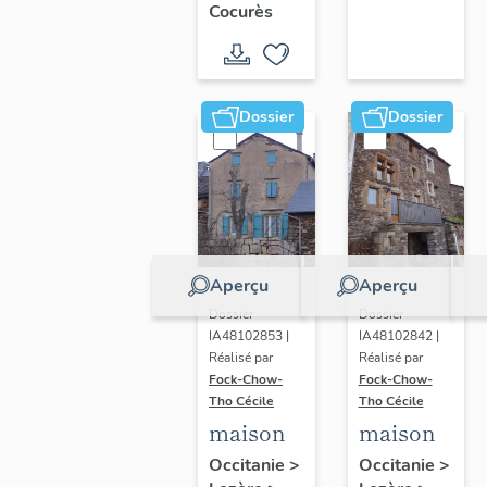
Cocurès
Dossier
Dossier
Aperçu
Aperçu
Dossier
Dossier
IA48102853 |
IA48102842 |
Réalisé par
Réalisé par
Fock-Chow-
Fock-Chow-
Tho Cécile
Tho Cécile
maison
maison
Occitanie
>
Occitanie
>