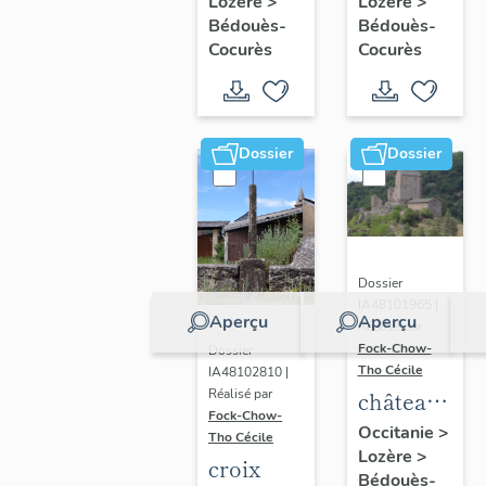
Lozère
>
Lozère
>
Bédouès-
Bédouès-
Cocurès
Cocurès
Dossier
Dossier
Dossier
IA48101965 |
Aperçu
Aperçu
Réalisé par
Fock-Chow-
Dossier
Tho Cécile
IA48102810 |
château
Réalisé par
Fock-Chow-
du Miral
Occitanie
>
Tho Cécile
Lozère
>
croix
Bédouès-