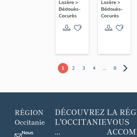
Lozère
>
Lozère
>
Bédouès-
Bédouès-
Cocurès
Cocurès
1
2
3
4
...
8
DÉCOUVREZ
LA RÉG
RÉGION
L'OCCITANIE
VOUS
Occitanie
...
ACCOM
Nous