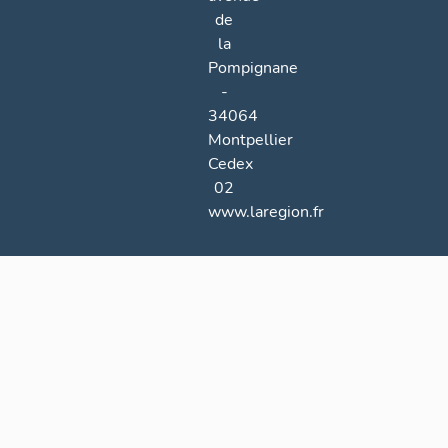
de
la
Pompignane
-
34064
Montpellier
Cedex
02
www.laregion.fr