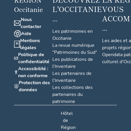
L'OCCITANIE
VOUS
Occitanie
...
ACCOM
Nous
...
contacter
Les patrimoines en
Aide
Occitanie
Mentions
Les aides et 
La revue numérique
légales
projets régio
"Patrimoines du Sud"
Politique de
Opendata pat
Les publications de
confidentialité
culturel d'Occ
l'Inventaire
Accessibilité :
Les partenaires de
non conforme
l'Inventaire
Protection des
Les collections des
données
partenaires du
patrimoine
Hôtel
de
Région