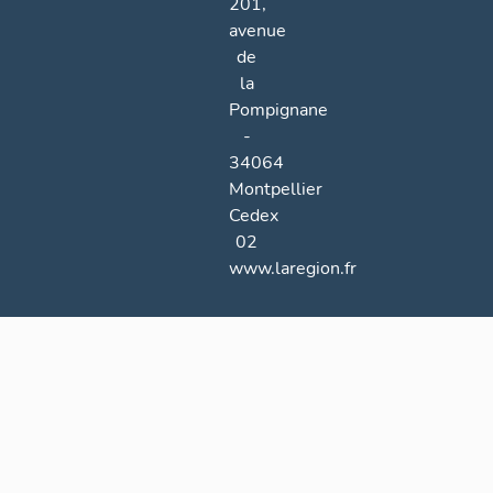
201,
avenue
de
la
Pompignane
-
34064
Montpellier
Cedex
02
www.laregion.fr