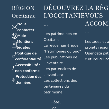
DÉCOUVREZ
LA RÉG
RÉGION
L'OCCITANIE
VOUS
Occitanie
...
ACCOM
Nous
...
contacter
Les patrimoines en
Aide
Occitanie
Mentions
Les aides et 
La revue numérique
légales
projets régio
"Patrimoines du Sud"
Politique de
Opendata pat
Les publications de
confidentialité
culturel d'Occ
l'Inventaire
Accessibilité :
Les partenaires de
non conforme
l'Inventaire
Protection des
Les collections des
données
partenaires du
patrimoine
Hôtel
de