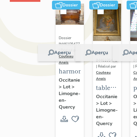
Dossier
Dossier
Dossier
IM46105477
| Réalisé par
Aperçu
Aperçu
Ape
Dossier
Do
Couteau
IM46105470
I
Anaïs
| Réalisé par
| 
harmonium
Couteau
C
Anaïs
A
Occitanie
tableau
p
>
Lot
>
Limogne-
: La
Occitanie
O
en-
>
Lot
>
mort
:
Quercy
Limogne-
L
de
m
en-
e
saint
d
Quercy
Q
Joseph
s