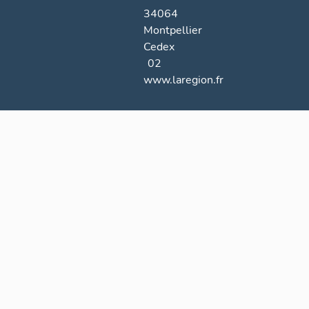
34064
Montpellier
Cedex
02
www.laregion.fr