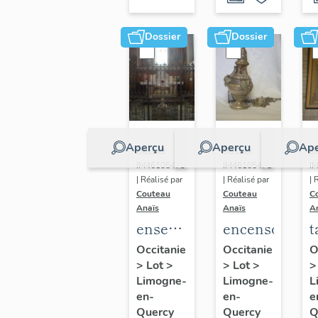
P
e
Dossier
Dossier
c
d
Aperçu
Aperçu
Ape
Dossier
Dossier
Do
IM46105473
IM46105478
I
| Réalisé par
| Réalisé par
| 
Couteau
Couteau
C
Anaïs
Anaïs
A
ensemble
encensoir
t
du
e
Occitanie
Occitanie
O
>
Lot
>
>
Lot
>
mobilier
c
Limogne-
Limogne-
L
et du
en-
en-
e
décor
V
Quercy
Quercy
Q