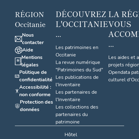
DÉCOUVREZ
LA RÉG
RÉGION
L'OCCITANIE
VOUS
Occitanie
...
ACCOM
Nous
...
contacter
Les patrimoines en
Aide
Occitanie
Mentions
Les aides et 
La revue numérique
légales
projets régio
"Patrimoines du Sud"
Politique de
Opendata pat
Les publications de
confidentialité
culturel d'Occ
l'Inventaire
Accessibilité :
Les partenaires de
non conforme
l'Inventaire
Protection des
Les collections des
données
partenaires du
patrimoine
Hôtel