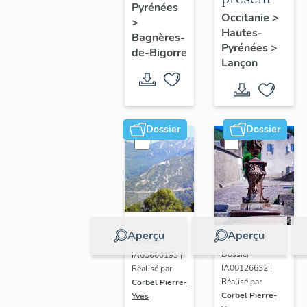
Pyrénées
de
de la
Occitanie
>
>
Bagnères-
Hautes-
commune
Bagnères-
Pyrénées
>
de-
de-Bigorre
Lançon
Bigorre
Dossier
Dossier
Aperçu
Aperçu
Dossier
Dossier
IA65000193 |
IA00126632 |
Réalisé par
Réalisé par
Corbel Pierre-
Corbel Pierre-
Yves