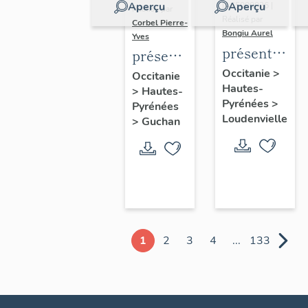
Aperçu
Aperçu
IA65000026 |
Réalisé par
Réalisé par
Corbel Pierre-
Bongiu Aurel
Yves
présentation
présentation
de
de la
Occitanie
>
Occitanie
Hautes-
l'ancienne
>
Hautes-
commune
Pyrénées
>
Pyrénées
commune
Loudenvielle
>
Guchan
d'Armenteul
1
2
3
4
...
133