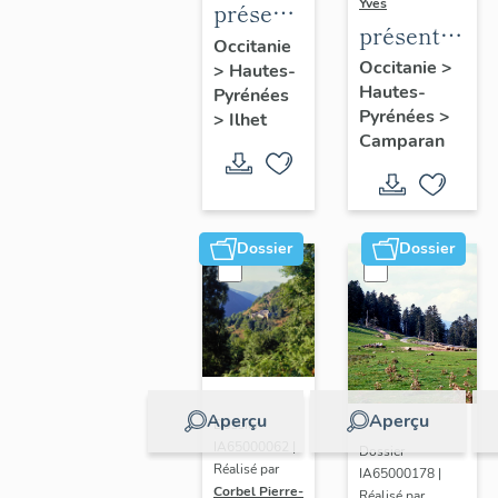
Yves
présentation
présentation
de la
Occitanie
de la
Occitanie
>
>
Hautes-
commune
Hautes-
commune
Pyrénées
Pyrénées
>
>
Ilhet
Camparan
Dossier
Dossier
Aperçu
Aperçu
Dossier
IA65000062 |
Dossier
Réalisé par
IA65000178 |
Corbel Pierre-
Réalisé par