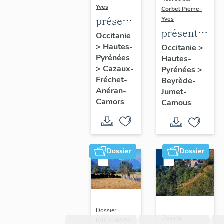
Yves
Corbel Pierre-
présentation
Yves
présentation
de la
Occitanie
de la
>
Hautes-
commune
Occitanie
>
Pyrénées
Hautes-
commune
>
Cazaux-
Pyrénées
>
Fréchet-
Beyrède-
Anéran-
Jumet-
Camors
Camous
Dossier
Dossier
Dossier
Dossier
IA00126629 |