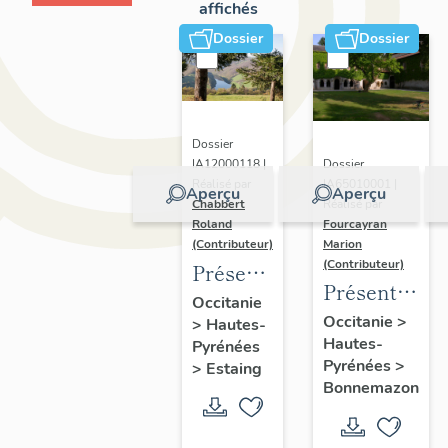
affichés
Dossier
Dossier
Dossier
Dossier
IA12000118 |
IA65010001 |
Réalisé par
Aperçu
Aperçu
Réalisé par
Chabbert
Fourcayran
Roland
Marion
(Contributeur)
(Contributeur)
Présentation
Présentation
de
Occitanie
de l'étude
Occitanie
>
>
Hautes-
l'opération
Hautes-
des
Pyrénées
d'inventaire
Pyrénées
>
>
Estaing
communes
sur la
Bonnemazon
liées au
commune
rayonnemen
d'Estaing