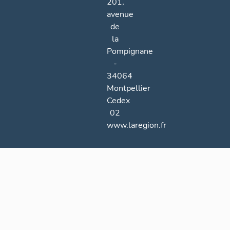
201,
avenue
de
la
Pompignane
-
34064
Montpellier
Cedex
02
www.laregion.fr