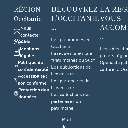
DÉCOUVREZ
LA RÉG
RÉGION
L'OCCITANIE
VOUS
Occitanie
...
ACCOM
Nous
...
contacter
Les patrimoines en
Aide
Occitanie
Mentions
Les aides et 
La revue numérique
légales
projets régio
"Patrimoines du Sud"
Politique de
Opendata pat
Les publications de
confidentialité
culturel d'Occ
l'Inventaire
Accessibilité :
Les partenaires de
non conforme
l'Inventaire
Protection des
Les collections des
données
partenaires du
patrimoine
Hôtel
de