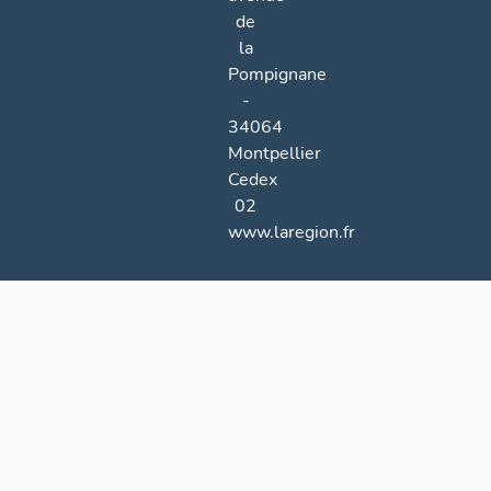
de
la
Pompignane
-
34064
Montpellier
Cedex
02
www.laregion.fr