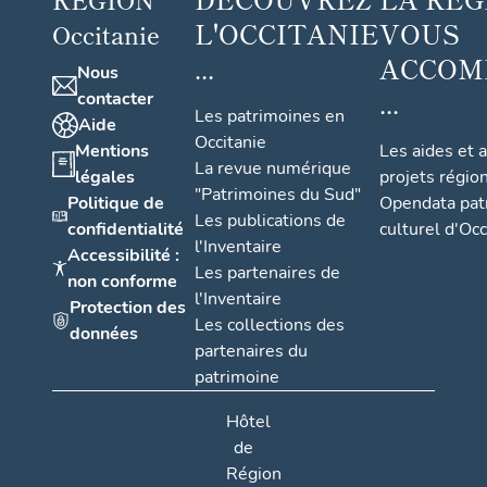
L'OCCITANIE
VOUS
Occitanie
...
ACCOM
Nous
...
contacter
Les patrimoines en
Aide
Occitanie
Mentions
Les aides et 
La revue numérique
légales
projets régio
"Patrimoines du Sud"
Politique de
Opendata pat
Les publications de
confidentialité
culturel d'Occ
l'Inventaire
Accessibilité :
Les partenaires de
non conforme
l'Inventaire
Protection des
Les collections des
données
partenaires du
patrimoine
Hôtel
de
Région