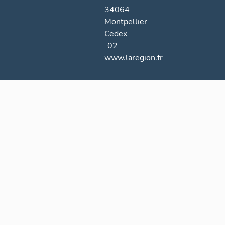
34064
Montpellier
Cedex
02
www.laregion.fr