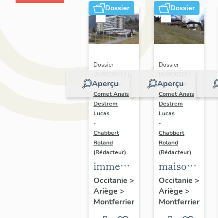
Dossier
Dossier
Dossier
Dossier
IA09005814 |
IA09005813 |
Aperçu
Aperçu
Réalisé par
Réalisé par
Comet Anaïs
-
Comet Anaïs
-
Destrem
Destrem
Lucas
Lucas
-
-
Chabbert
Chabbert
Roland
Roland
(Rédacteur)
(Rédacteur)
immeubles
maisons
et hôtels
dites
Occitanie
>
Occitanie
>
Ariège
>
Ariège
>
chalets
Montferrier
Montferrier