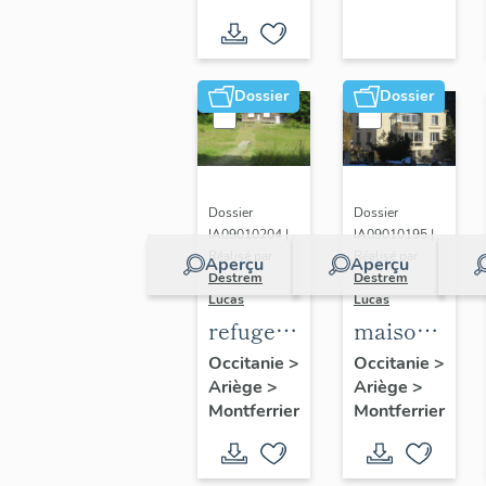
Mine
Dossier
Dossier
Dossier
Dossier
IA09010204 |
IA09010195 |
Réalisé par
Réalisé par
Aperçu
Aperçu
Destrem
Destrem
Lucas
Lucas
refuge-
maison
chalet
de
Occitanie
>
Occitanie
>
Ariège
>
Ariège
>
du ski-
l'industriel
Montferrier
Montferrier
club de
Pouchodon
Montferrier,
dit