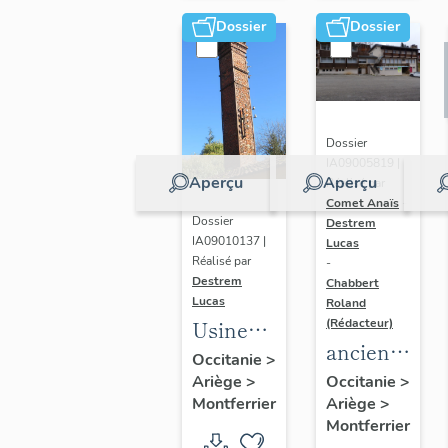
refuge
Dossier
Dossier
de
Moulzoune
Dossier
IA09005819 |
Aperçu
Aperçu
Réalisé par
Comet Anaïs
-
Dossier
Destrem
IA09010137 |
Lucas
Réalisé par
-
Destrem
Chabbert
Lucas
Roland
Usine
(Rédacteur)
ancien
d'effilochage
Occitanie
>
chalet
Ariège
>
Occitanie
>
textile
Montferrier
Ariège
>
de
Huillet,
Montferrier
l'ASPTT,
aujourd'hui