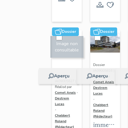
actuellemen
partiellement
auberge
détruite
le Grand
Tétras
Dossier
Dossier
Image non
consultable
Dossier
IA09005816 |
Aperçu
Aperçu
Dossier
Réalisé par
IA09005827 |
Comet Anaïs
-
Réalisé par
Destrem
Comet Anaïs
-
Lucas
Destrem
-
Lucas
Chabbert
-
Roland
Chabbert
(Rédacteur)
Roland
immeuble
(Rédacteur)