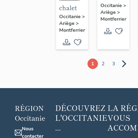
le
Occitanie
>
chalet
Ariège
>
Cristal
Occitanie
>
Montferrier
Ariège
>
Montferrier
1
2
3
DÉCOUVREZ
LA RÉG
RÉGION
L'OCCITANIE
VOUS
Occitanie
...
ACCOM
Nous
...
contacter