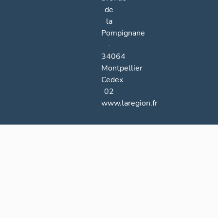
de
la
Pompignane
-
34064
Montpellier
Cedex
02
www.laregion.fr