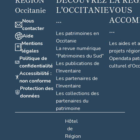
L'OCCITANIE
VOUS
Occitanie
...
ACCOM
Nous
...
contacter
Les patrimoines en
Aide
Occitanie
Mentions
Les aides et 
La revue numérique
légales
projets régio
"Patrimoines du Sud"
Politique de
Opendata pat
Les publications de
confidentialité
culturel d'Occ
l'Inventaire
Accessibilité :
Les partenaires de
non conforme
l'Inventaire
Protection des
Les collections des
données
partenaires du
patrimoine
Hôtel
de
Région