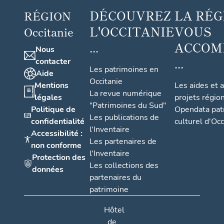
DÉCOUVREZ
LA RÉG
RÉGION
L'OCCITANIE
VOUS
Occitanie
...
ACCOM
Nous
...
contacter
Les patrimoines en
Aide
Occitanie
Mentions
Les aides et 
La revue numérique
légales
projets régio
"Patrimoines du Sud"
Politique de
Opendata pat
Les publications de
confidentialité
culturel d'Occ
l'Inventaire
Accessibilité :
Les partenaires de
non conforme
l'Inventaire
Protection des
Les collections des
données
partenaires du
patrimoine
Hôtel
de