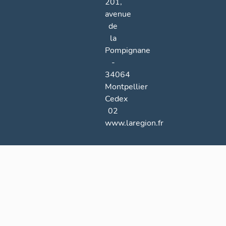
201,
avenue
de
la
Pompignane
-
34064
Montpellier
Cedex
02
www.laregion.fr