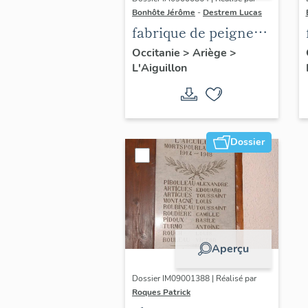
Bonhôte Jérôme
-
Destrem Lucas
fabrique de peigne
en corne dite Le
Occitanie
>
Ariège
>
L'Aiguillon
peigne de l'Ariège,
Seguy Beille et Cie,
puis Seguy-Bigou et
Cie, puis Seguy et
Dossier
Cie, puis Delpech,
puis Da Fonseca
Aperçu
Dossier IM09001388 | Réalisé par
Roques Patrick