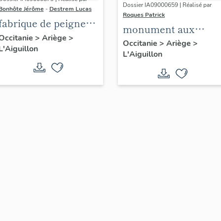
Dossier IA09000659 | Réalisé par
Bonhôte Jérôme
-
Destrem Lucas
Roques Patrick
fabrique de peigne
monument aux
en corne,
Occitanie
>
Ariège
>
morts de la guerre
Occitanie
>
Ariège
>
L'Aiguillon
actuellement
L'Aiguillon
de 1914-1918 et de la
logements
guerre de 1939-1945