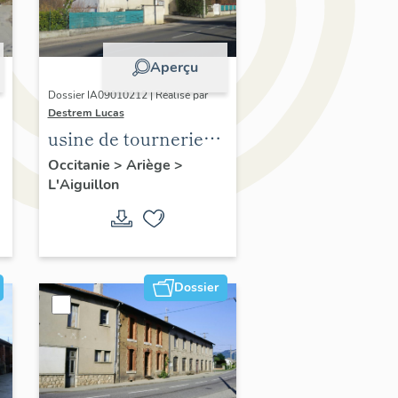
Aperçu
Dossier IA09010212 | Réalisé par
Destrem Lucas
usine de tournerie
d'objets en bois et
Occitanie
>
Ariège
>
L'Aiguillon
effilochage de
matières textiles Elie
Audabram
Dossier