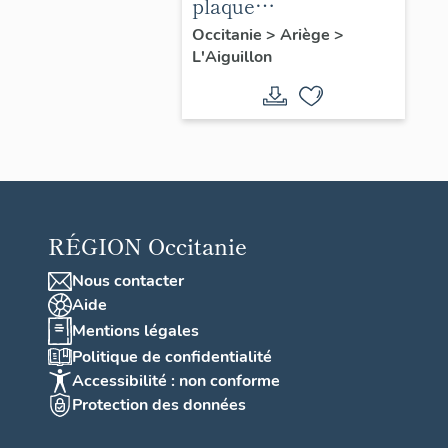
plaque
commémorative de
Occitanie
>
Ariège
>
L'Aiguillon
la guerre de 1914-
1918
RÉGION
Occitanie
Nous contacter
Aide
Mentions légales
Politique de confidentialité
Accessibilité : non conforme
Protection des données