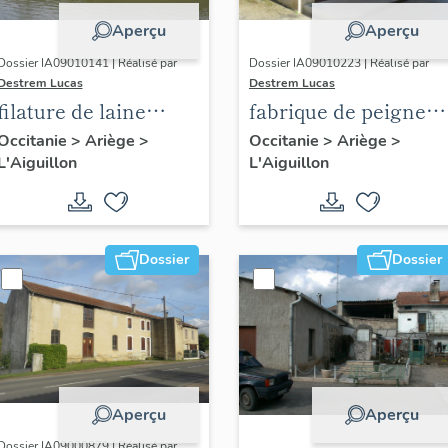
Aperçu
Aperçu
Dossier IA09010141 | Réalisé par
Dossier IA09010223 | Réalisé par
Destrem Lucas
Destrem Lucas
filature de laine
fabrique de peigne
Cabrol et fabrique de
en corne Fourié-Bez,
Occitanie
>
Ariège
>
Occitanie
>
Ariège
>
L'Aiguillon
L'Aiguillon
peignes Jouret frères
puis effilochage de
laine Cancel
Dossier
Dossier
Aperçu
Aperçu
Dossier IA09000879 | Réalisé par