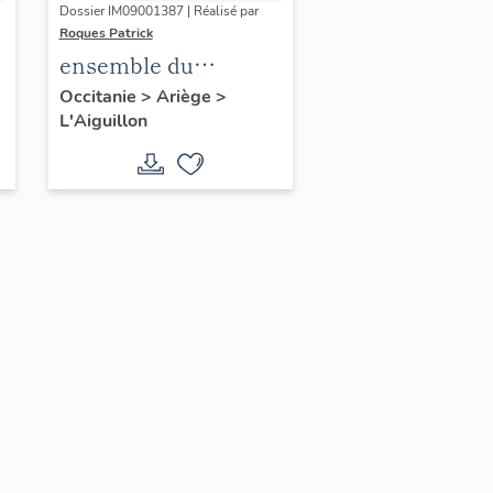
Dossier IM09001387 | Réalisé par
Roques Patrick
ensemble du
monument aux
Occitanie
>
Ariège
>
L'Aiguillon
morts (peinture et
plaque
commémorative) de
la guerre de 1914-
1918 et de la guerre
de 1939-1945