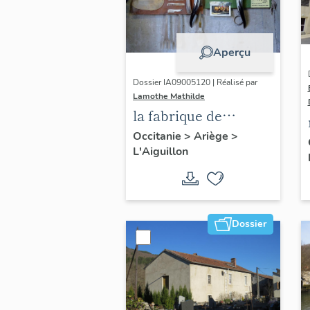
Aperçu
Dossier IA09005120 | Réalisé par
Lamothe Mathilde
la fabrique de
peignes de toilette
Occitanie
>
Ariège
>
L'Aiguillon
en corne naturelle
en pays d'Olmes
Dossier