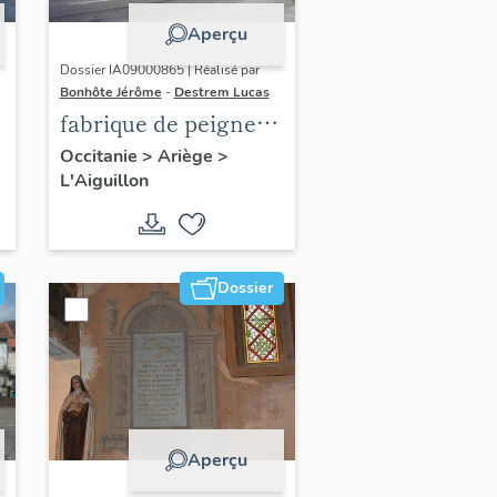
Aperçu
Dossier IA09000865 | Réalisé par
Bonhôte Jérôme
-
Destrem Lucas
fabrique de peigne
en corne et
Occitanie
>
Ariège
>
L'Aiguillon
effilochage textile
Jouret Frères, puis
tissage AJM
Dossier
Aperçu