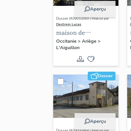
Aperçu
Dossier IA09010069 | Réalisé par
Destrem Lucas
maison de
l'industriel Aubin
Occitanie
>
Ariège
>
L'Aiguillon
Cabrol
Dossier
Aperçu
Dossier IA09000864 | Réalisé par