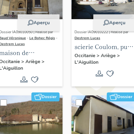
Aperçu
Aperçu
Dossier IA09010050 | Réalisé par
Dossier IA09010222 | Réalisé par
Baud Véronique
-
Le Bohec Régis
-
Destrem Lucas
Destrem Lucas
scierie Coulom, puis
maison de
Rouzeaud, puis
Occitanie
>
Ariège
>
l'industriel Georges
Occitanie
>
Ariège
>
L'Aiguillon
Boussioux, laiterie
L'Aiguillon
Cabrol
Doménech puis
SOLAMI
Dossier
Dossier