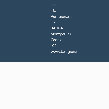
de
la
Pompignane
-
34064
Montpellier
Cedex
02
www.laregion.fr