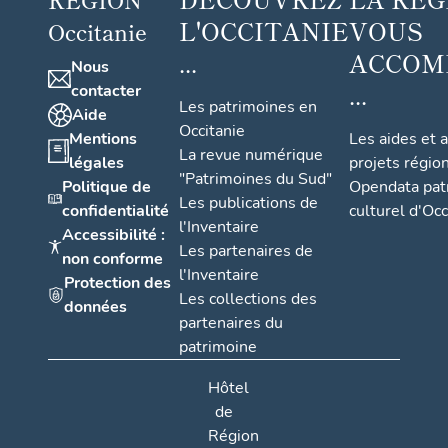
L'OCCITANIE
VOUS
Occitanie
...
ACCOM
Nous
...
contacter
Les patrimoines en
Aide
Occitanie
Mentions
Les aides et 
La revue numérique
légales
projets régio
"Patrimoines du Sud"
Politique de
Opendata pat
Les publications de
confidentialité
culturel d'Occ
l'Inventaire
Accessibilité :
Les partenaires de
non conforme
l'Inventaire
Protection des
Les collections des
données
partenaires du
patrimoine
Hôtel
de
Région