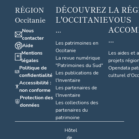
DÉCOUVREZ
LA RÉG
RÉGION
L'OCCITANIE
VOUS
Occitanie
...
ACCOM
Nous
...
contacter
Les patrimoines en
Aide
Occitanie
Mentions
Les aides et 
La revue numérique
légales
projets régio
"Patrimoines du Sud"
Politique de
Opendata pat
Les publications de
confidentialité
culturel d'Occ
l'Inventaire
Accessibilité :
Les partenaires de
non conforme
l'Inventaire
Protection des
Les collections des
données
partenaires du
patrimoine
Hôtel
de