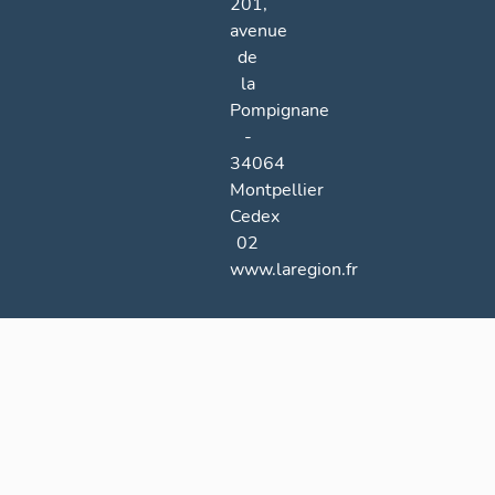
201,
avenue
de
la
Pompignane
-
34064
Montpellier
Cedex
02
www.laregion.fr