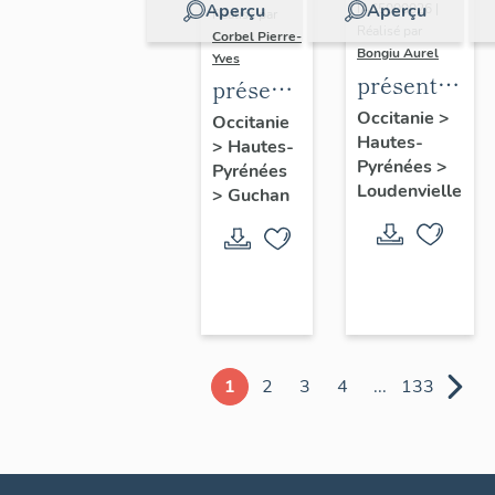
Aperçu
Aperçu
IA65000026 |
Réalisé par
Réalisé par
Corbel Pierre-
Bongiu Aurel
Yves
présentation
présentation
de
de la
Occitanie
>
Occitanie
Hautes-
l'ancienne
>
Hautes-
commune
Pyrénées
>
Pyrénées
commune
Loudenvielle
>
Guchan
d'Armenteul
1
2
3
4
...
133