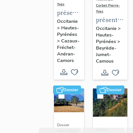
Yves
Corbel Pierre-
présentation
Yves
présentation
de la
Occitanie
de la
>
Hautes-
commune
Occitanie
>
Pyrénées
Hautes-
commune
>
Cazaux-
Pyrénées
>
Fréchet-
Beyrède-
Anéran-
Jumet-
Camors
Camous
Dossier
Dossier
Dossier
Dossier
IA00126629 |