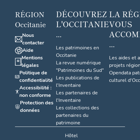
DÉCOUVREZ
LA RÉG
RÉGION
L'OCCITANIE
VOUS
Occitanie
...
ACCOM
Nous
...
contacter
Les patrimoines en
Aide
Occitanie
Mentions
Les aides et 
La revue numérique
légales
projets régio
"Patrimoines du Sud"
Politique de
Opendata pat
Les publications de
confidentialité
culturel d'Occ
l'Inventaire
Accessibilité :
Les partenaires de
non conforme
l'Inventaire
Protection des
Les collections des
données
partenaires du
patrimoine
Hôtel