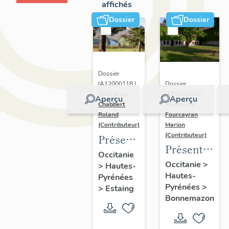
affichés
Dossier
Dossier
Dossier
Dossier
IA12000118 |
IA65010001 |
Réalisé par
Aperçu
Aperçu
Réalisé par
Chabbert
Fourcayran
Roland
Marion
(Contributeur)
(Contributeur)
Présentation
Présentation
de
Occitanie
de l'étude
Occitanie
>
>
Hautes-
l'opération
Hautes-
des
Pyrénées
d'inventaire
Pyrénées
>
>
Estaing
communes
sur la
Bonnemazon
liées au
commune
rayonnemen
d'Estaing