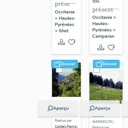
Yves
présentation
présentation
de la
Occitanie
de la
Occitanie
>
>
Hautes-
commune
Hautes-
commune
Pyrénées
Pyrénées
>
>
Ilhet
Camparan
Dossier
Dossier
Aperçu
Aperçu
Dossier
IA65000062 |
Dossier
Réalisé par
IA65000178 |
Corbel Pierre-
Réalisé par