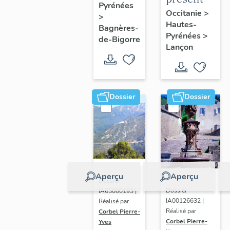
Pyrénées
de
de la
Occitanie
>
>
Bagnères-
Hautes-
commune
Bagnères-
Pyrénées
>
de-
de-Bigorre
Lançon
Bigorre
Dossier
Dossier
Aperçu
Aperçu
Dossier
Dossier
IA65000193 |
IA00126632 |
Réalisé par
Réalisé par
Corbel Pierre-
Corbel Pierre-
Yves