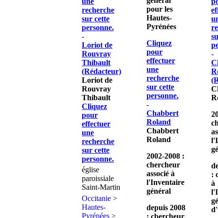
général
une
p
pour les
recherche
ef
Hautes-
sur cette
u
Pyrénées
personne.
r
-
su
Cliquez
Loriot de
p
pour
Rouvray
-
effectuer
Thibault
C
une
(Rédacteur)
R
recherche
Loriot de
(
sur cette
Rouvray
C
personne.
Thibault
R
-
Cliquez
Chabbert
2
pour
Roland
c
effectuer
Chabbert
as
une
Roland
l'
recherche
g
sur cette
2002-2008 :
personne.
chercheur
d
église
associé à
:
paroissiale
l'Inventaire
à
Saint-Martin
général
l'
Occitanie
>
g
Hautes-
depuis 2008
d'
Pyrénées
>
: cbercheur