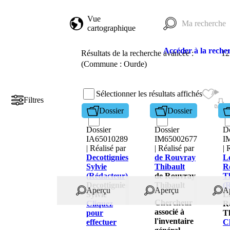
Vue
cartographique
Accéder à la reche
Résultats de la recherche avancée :
12
(Commune : Ourde)
Sélectionner les résultats affichés
Filtres
Dossier
Dossier
Dossier
Dossier
Do
IA65010289
IM65002677
I
| Réalisé par
| Réalisé par
| 
Decottignies
de Rouvray
Lo
Sylvie
Thibault
R
(Rédacteur)
de Rouvray
T
Decottignies
Thibault
(
Aperçu
Aperçu
A
Sylvie
Lo
Chercheur
Cliquez
R
associé à
pour
T
l'inventaire
effectuer
C