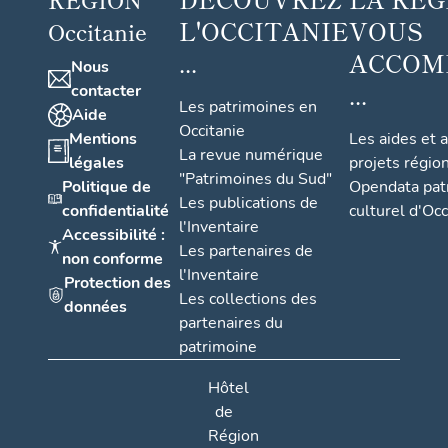
L'OCCITANIE
VOUS
Occitanie
...
ACCOM
Nous
...
contacter
Les patrimoines en
Aide
Occitanie
Mentions
Les aides et 
La revue numérique
légales
projets régio
"Patrimoines du Sud"
Politique de
Opendata pat
Les publications de
confidentialité
culturel d'Occ
l'Inventaire
Accessibilité :
Les partenaires de
non conforme
l'Inventaire
Protection des
Les collections des
données
partenaires du
patrimoine
Hôtel
de
Région