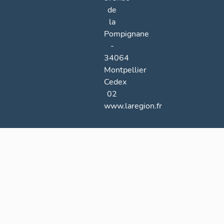
de
la
Pompignane
-
34064
Montpellier
Cedex
02
www.laregion.fr