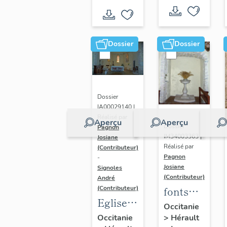
Dossier
Dossier
Dossier
IA00029140 |
Réalisé par
Aperçu
Aperçu
Dossier
Pagnon
IM34003363 |
Josiane
Réalisé par
(Contributeur)
Pagnon
-
Josiane
Signoles
(Contributeur)
André
(Contributeur)
fonts
Eglise
baptismaux
Occitanie
paroissiale
Occitanie
>
Hérault