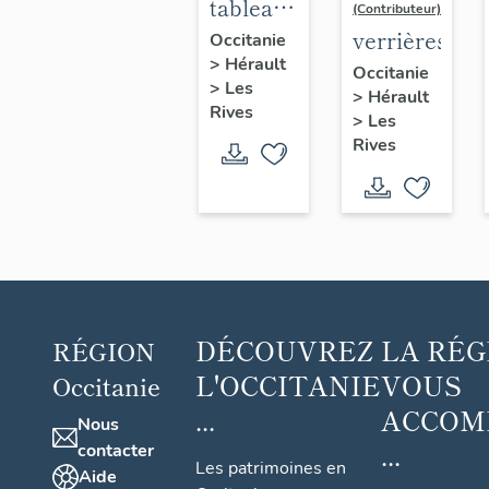
tableau,
(Contributeur)
bas-
verrières
Occitanie
>
Hérault
relief : la
Occitanie
>
Les
Crucifixion
>
Hérault
Rives
>
Les
Rives
DÉCOUVREZ
LA RÉG
RÉGION
L'OCCITANIE
VOUS
Occitanie
...
ACCOM
Nous
...
contacter
Les patrimoines en
Aide