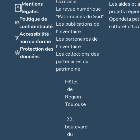
Occitanie
Mentions
Les aides et 
La revue numérique
légales
projets régio
"Patrimoines du Sud"
Politique de
Opendata pat
Les publications de
confidentialité
culturel d'Occ
l'Inventaire
Accessibilité :
Les partenaires de
non conforme
l'Inventaire
Protection des
Les collections des
données
partenaires du
patrimoine
Hôtel
de
Région
Toulouse
-
22,
boulevard
du