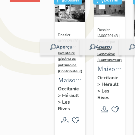
Dossier
Dossier
Dossier
Dossier
IA00029143 |
IA00029138 |
Réalisé par
Aperçu
Aperçu
Réalisé par
Jourdan
Inventaire
Geneviève
général du
(Contributeur)
patrimoine
Maison
(Contributeur)
dite le
Occitanie
Maisons
>
Hérault
Château
et
Occitanie
>
Les
>
Hérault
fermes
Rives
>
Les
Rives