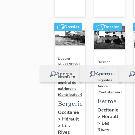
Dossier
Dossier
Dossier
Dossier
IA00029139 |
IA00029137 |
Réalisé par
Aperçu
Aperçu
Réalisé par
Inventaire
Signoles
général du
André
patrimoine
(Contributeur)
(Contributeur)
Ferme
Bergerie
Occitanie
Occitanie
>
Hérault
>
Hérault
>
Les
>
Les
Rives
Rives