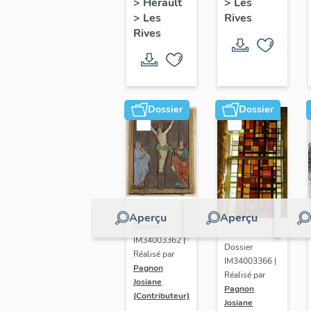
>
Hérault
Saint-
>
Les
>
Les
Rives
Sauveur
Rives
des
Rives
Dossier
Dossier
Aperçu
Aperçu
Dossier
IM34003362 |
Dossier
Réalisé par
IM34003366 |
Pagnon
Réalisé par
Josiane
Pagnon
(Contributeur)
Josiane