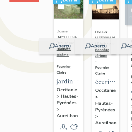
Dossier
Dossier
c
Dossier
Dossier
IA65000394 |
IA65000446
Réalisé par
| Réalisé par
Aperçu
Aperçu
Ap
Bonhôte
Bonhôte
Jérôme
Jérôme
-
-
Fournier
Fournier
Claire
Claire
jardin
écuries
de la
de la
Occitanie
Occitanie
>
Hautes-
villa
>
Villa
Pyrénées
Hautes-
Oustau
Oustau
>
Pyrénées
Aureilhan
>
Aureilhan