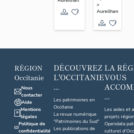
Aureilhan
céramique
>
Aureilhan
DÉCOUVREZ
LA RÉG
RÉGION
L'OCCITANIE
VOUS
Occitanie
...
ACCOM
Nous
...
contacter
Les patrimoines en
Aide
Occitanie
Mentions
Les aides et 
La revue numérique
légales
projets régio
"Patrimoines du Sud"
Politique de
Opendata pat
Les publications de
confidentialité
culturel d'Occ