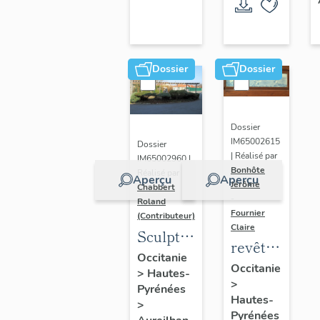
Dossier
Dossier
Dossier
IM65002615
Dossier
| Réalisé par
IM65002960 |
Bonhôte
Réalisé par
Aperçu
Aperçu
Jérôme
Chabbert
-
Roland
Fournier
(Contributeur)
Claire
Sculpture
revêtement
: La
Occitanie
intérieur
Occitanie
>
Hautes-
rivière
>
: décor
Pyrénées
Hautes-
de
>
Pyrénées