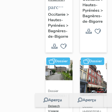
Hautes-
parc
Pyrénées
>
thermal
Occitanie
>
Bagnères-
Hautes-
dit
de-Bigorre
Pyrénées
>
Jardin
Bagnères-
des
de-Bigorre
Thermes
Dossier
Dossier
Dossier
IA65007093 |
Aperçu
Aperçu
Réalisé par
Delpech
Dossier
Viviane
IA65007035 |