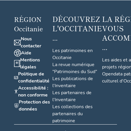
DÉCOUVREZ
LA RÉG
RÉGION
L'OCCITANIE
VOUS
Occitanie
...
ACCOM
Nous
...
contacter
Les patrimoines en
Aide
Occitanie
Mentions
Les aides et 
La revue numérique
légales
projets régio
"Patrimoines du Sud"
Politique de
Opendata pat
Les publications de
confidentialité
culturel d'Occ
l'Inventaire
Accessibilité :
Les partenaires de
non conforme
l'Inventaire
Protection des
Les collections des
données
partenaires du
patrimoine