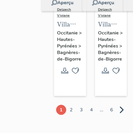
Aperçu
Aperçu
Réalisé par
Réalisé par
Delpech
Delpech
Viviane
Viviane
Villa
Villa
Carrère,
Graciosa
Occitanie
>
Occitanie
>
Hautes-
Hautes-
ancienne
Pyrénées
>
Pyrénées
>
laiterie
Bagnères-
Bagnères-
de-Bigorre
de-Bigorre
1
2
3
4
...
6