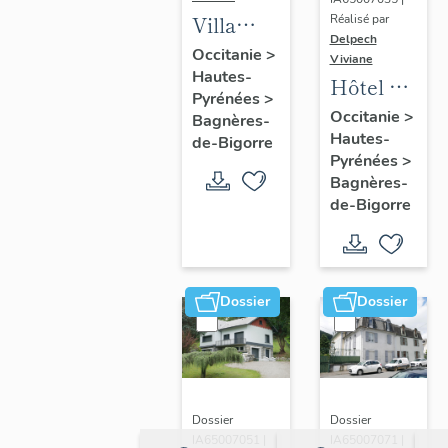
Villa
Réalisé par
Delpech
Huyssens
Occitanie
>
Viviane
Hautes-
Hôtel du
Pyrénées
>
Grand
Occitanie
>
Bagnères-
Hautes-
Soleil,
de-Bigorre
Pyrénées
>
puis
Bagnères-
Hôtel
de-Bigorre
Vignes
et de la
Paix,
Dossier
Dossier
actuellemen
Hôtel de
la Paix
Dossier
Dossier
IA65007051 |
IA65007071 |