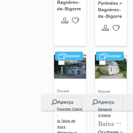
Bagnères-
Pyrénées
>
chalet
Bellevue
de-Bigorre
Bagnères-
Suberbielle,
de-Bigorre
actuellemen
maison
Dossier
Dossier
Dossier
Dossier
IA65000400 |
IA65007001 |
Aperçu
Aperçu
Réalisé par
Réalisé par
Fournier Claire
Delpech
-
Viviane
la Taille de
Bains du
Alice
Dauphin
Occitanie
>
(Rédacteur)