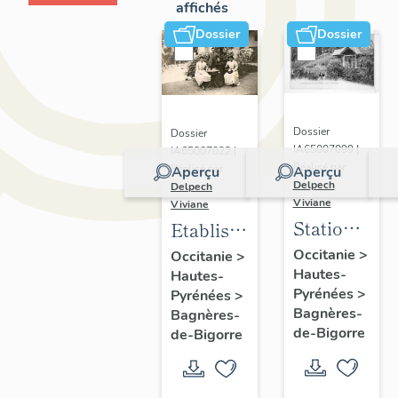
affichés
Dossier
Dossier
Dossier
Dossier
IA65007099 |
IA65007022 |
Réalisé par
Réalisé par
Aperçu
Aperçu
Delpech
Delpech
Viviane
Viviane
Station
Etablissements
thermale
thermaux
Occitanie
>
Occitanie
>
Hautes-
de
Hautes-
disparus
Pyrénées
>
Pyrénées
>
Bagnères-
de
Bagnères-
Bagnères-
de-
Bagnères-
de-Bigorre
de-Bigorre
Bigorre
de-
Bigorre