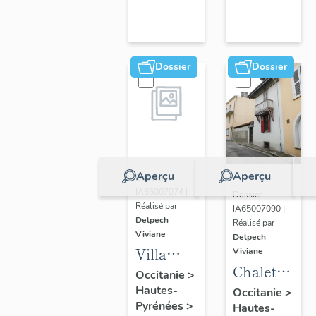
Dossier
Dossier
Aperçu
Aperçu
Dossier
IA65007074 |
Dossier
Réalisé par
IA65007090 |
Delpech
Réalisé par
Viviane
Delpech
Villa
Viviane
Chalet
Montégut
Occitanie
>
de la
Hautes-
puis
Occitanie
>
Pyrénées
>
Hautes-
Gare ou
Villa