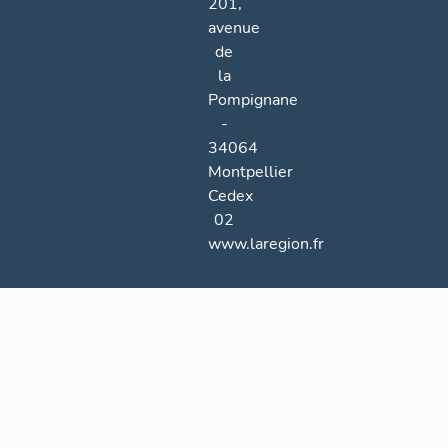
201,
avenue
de
la
Pompignane
-
34064
Montpellier
Cedex
02
www.laregion.fr