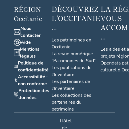
DÉCOUVREZ
LA RÉG
RÉGION
L'OCCITANIE
VOUS
Occitanie
...
ACCOM
Nous
...
contacter
Les patrimoines en
Aide
Occitanie
Mentions
Les aides et 
La revue numérique
légales
projets régio
"Patrimoines du Sud"
Politique de
Opendata pat
Les publications de
confidentialité
culturel d'Occ
l'Inventaire
Accessibilité :
Les partenaires de
non conforme
l'Inventaire
Protection des
Les collections des
données
partenaires du
patrimoine
Hôtel
de