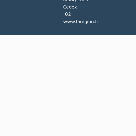
Cedex
02
www.laregion.fr