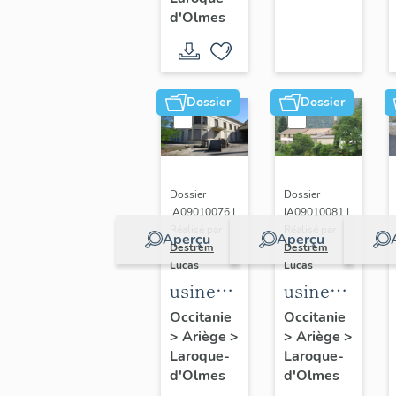
Léopold
d'Olmes
mécanique
Fonquernie
industrielle
Socatex
Dossier
Dossier
Dossier
Dossier
IA09010076 |
IA09010081 |
Réalisé par
Réalisé par
Aperçu
Aperçu
Destrem
Destrem
Lucas
Lucas
usines
usine
textiles
textile
Occitanie
Occitanie
>
Ariège
>
>
Ariège
>
SOTAP-
dite
Laroque-
Laroque-
Carol et
foulerie
d'Olmes
d'Olmes
Société
Sage,