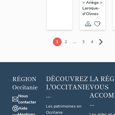
puis
>
Ariège
>
maître,
Ricalens
Laroque-
dite
d'Olmes
maison
Sage
1
2
...
3
4
DÉCOUVREZ
LA RÉG
RÉGION
L'OCCITANIE
VOUS
Occitanie
...
ACCOM
Nous
...
contacter
Les patrimoines en
Aide
Occitanie
Mentions
Les aides et 