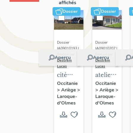
affichés
Dossier
Dossier
Dossier
Dossier
IA09010193 |
IA09010207 |
Réalisé par
Réalisé par
Aperçu
Aperçu
Destrem
Destrem
Lucas
Lucas
cité
ateliers
ouvrière
d'artisans-
Occitanie
Occitanie
>
Ariège
>
>
Ariège
>
Ricalens
tisserands
Laroque-
Laroque-
de
d'Olmes
d'Olmes
Laroque-
d'Olmes