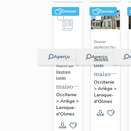
Dossier
Dossier
Dossier
IA09010178 |
Réalisé par
Dossier
Aperçu
Aperçu
Destrem
IA09010075 |
Lucas
Réalisé par
maison
Destrem
Lucas
de
Occitanie
maison
>
Ariège
>
l'industriel
du
Occitanie
Laroque-
Maurel
>
Ariège
>
boulanger
d'Olmes
Laroque-
Marius
d'Olmes
Fonquernie