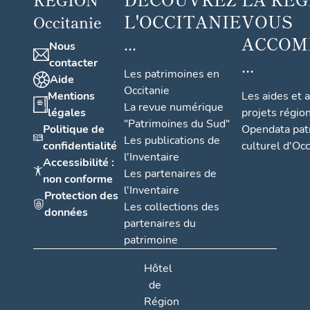
L'OCCITANIE
VOUS
Occitanie
...
ACCOM
Nous
...
contacter
Les patrimoines en
Aide
Occitanie
Mentions
Les aides et 
La revue numérique
légales
projets régio
"Patrimoines du Sud"
Politique de
Opendata pat
Les publications de
confidentialité
culturel d'Occ
l'Inventaire
Accessibilité :
Les partenaires de
non conforme
l'Inventaire
Protection des
Les collections des
données
partenaires du
patrimoine
Hôtel
de
Région