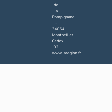
de
la
Pompignane
-
34064
Montpellier
Cedex
02
www.laregion.fr