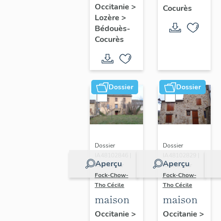
Occitanie
>
Cocurès
Lozère
>
Bédouès-
Cocurès
Dossier
Dossier
Dossier
Dossier
IA48102846 |
IA48102829 |
Aperçu
Aperçu
Réalisé par
Réalisé par
Fock-Chow-
Fock-Chow-
Tho Cécile
Tho Cécile
maison
maison
Occitanie
>
Occitanie
>