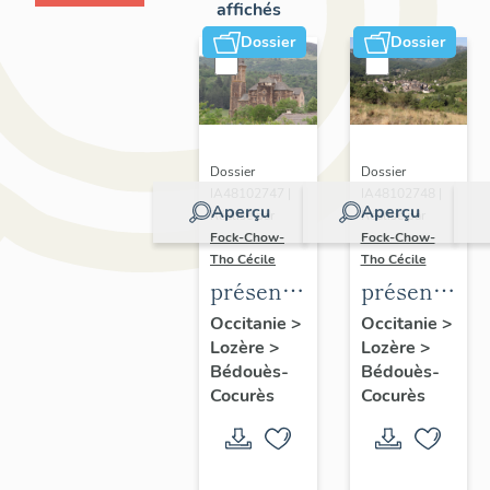
affichés
Dossier
Dossier
Dossier
Dossier
IA48102747 |
IA48102748 |
Aperçu
Aperçu
Réalisé par
Réalisé par
Fock-Chow-
Fock-Chow-
Tho Cécile
Tho Cécile
présentation
présentatio
de
de
Occitanie
>
Occitanie
>
Lozère
>
Lozère
>
l'ancienne
l'ancienne
Bédouès-
Bédouès-
commune
commune
Cocurès
Cocurès
de
de
Bédouès
Cocurès