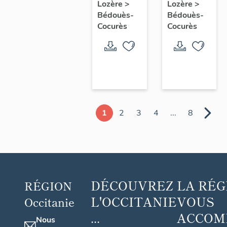
Lozère
>
Lozère
>
Bédouès-
Bédouès-
Cocurès
Cocurès
1
2
3
4
...
8
DÉCOUVREZ
LA RÉG
RÉGION
L'OCCITANIE
VOUS
Occitanie
...
ACCOM
Nous