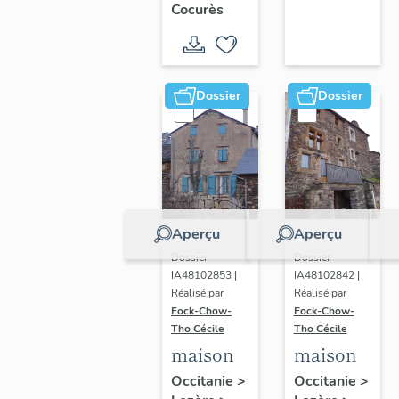
Cocurès
Dossier
Dossier
Aperçu
Aperçu
Dossier
Dossier
IA48102853 |
IA48102842 |
Réalisé par
Réalisé par
Fock-Chow-
Fock-Chow-
Tho Cécile
Tho Cécile
maison
maison
Occitanie
>
Occitanie
>