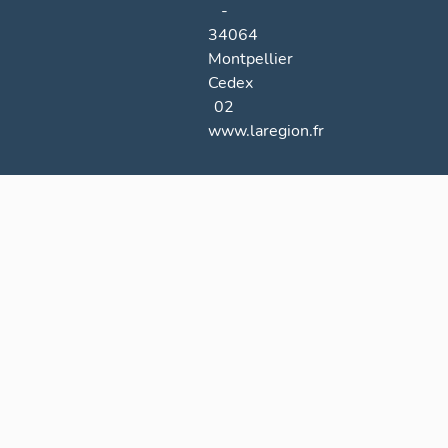
-
34064
Montpellier
Cedex
02
www.laregion.fr