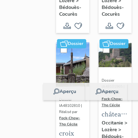
Lozère
>
Lozère
>
Bédouès-
Bédouès-
Cocurès
Cocurès
Dossier
Dossier
Dossier
IA48101965 |
Aperçu
Aperçu
Réalisé par
Fock-Chow-
Dossier
Tho Cécile
IA48102810 |
château
Réalisé par
Fock-Chow-
du Miral
Occitanie
>
Tho Cécile
Lozère
>
croix
Bédouès-