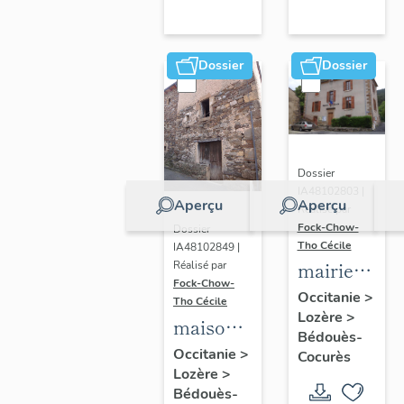
Dossier
Dossier
Dossier
IA48102803 |
Aperçu
Aperçu
Réalisé par
Fock-Chow-
Dossier
Tho Cécile
IA48102849 |
mairie
Réalisé par
Fock-Chow-
de
Occitanie
>
Tho Cécile
Lozère
>
Bédouès,
maison,
Bédouès-
école
ancienne
Occitanie
>
Cocurès
communale
Lozère
>
forge
Bédouès-