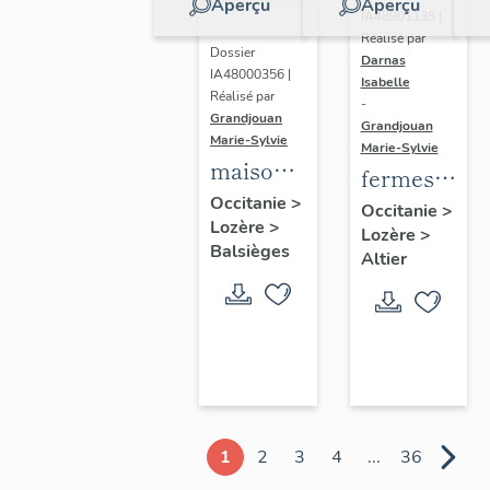
Aperçu
Aperçu
IA48901135 |
Réalisé par
Dossier
Darnas
IA48000356 |
Isabelle
Réalisé par
-
Grandjouan
Grandjouan
Marie-Sylvie
Marie-Sylvie
maisons
fermes
et
Occitanie
>
de la
Occitanie
>
Lozère
>
fermes
Lozère
>
commune
Balsièges
de la
Altier
d'Altier
commune
de
Balsièges
1
2
3
4
...
36