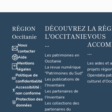
DÉCOUVREZ
LA RÉG
RÉGION
L'OCCITANIE
VOUS
Occitanie
...
ACCOM
Nous
...
contacter
Les patrimoines en
Aide
Occitanie
Mentions
Les aides et 
La revue numérique
légales
projets régio
"Patrimoines du Sud"
Politique de
Opendata pat
Les publications de
confidentialité
culturel d'Occ
l'Inventaire
Accessibilité :
Les partenaires de
non conforme
l'Inventaire
Protection des
Les collections des
données
partenaires du