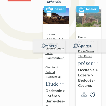
affichés
Dossier
Dossier
Dossier
Dossier
IA48002233 |
IA48102747 |
Réalisé par
Aperçu
Aperçu
Réalisé par
Libourel Jean-
Fock-Chow-
Louis
Tho Cécile
(Contributeur)
présentatio
-
Chabbert
de
Occitanie
>
Roland
Lozère
>
l'ancienne
(Rédacteur)
Bédouès-
commune
Etude de
Cocurès
de
la
Occitanie
>
Bédouès
Lozère
>
commune
Barre-des-
de Barre-