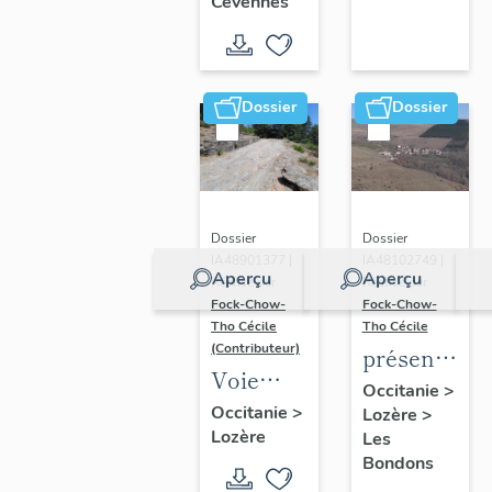
Cévennes
des-
Cevennes
Dossier
Dossier
Dossier
Dossier
IA48901377 |
IA48102749 |
Aperçu
Aperçu
Réalisé par
Réalisé par
Fock-Chow-
Fock-Chow-
Tho Cécile
Tho Cécile
(Contributeur)
présentatio
Voie
de la
Occitanie
>
royale
Occitanie
>
Lozère
>
commune
Lozère
de
Les
des
Bondons
Fontmort
Bondons