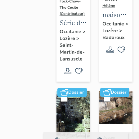
Fock-Chow-
Hélène
Tho Cécile
maisons
(Contributeur)
Série de
et
Occitanie
>
chasse-
Lozère
>
fermes
Occitanie
>
Badaroux
Lozère
>
roues
de la
Saint-
(43)
commune
Martin-de-
disposés
de
Lansuscle
le long
Badaroux
de la
Voie
royale
Dossier
Dossier
Dossier