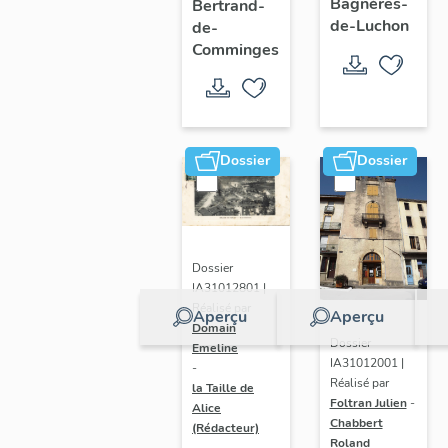
Bagnères-
Bertrand-
stations
patrimoine
de-Luchon
de-
thermales
Comminges
de Saint-
des
Bertrand-
Pyrénées
de-
Comminges
Dossier
Dossier
Dossier
IA31012801 |
Réalisé par
Aperçu
Aperçu
Domain
Dossier
Emeline
IA31012001 |
-
Réalisé par
la Taille de
Foltran Julien
-
Alice
Chabbert
(Rédacteur)
Roland