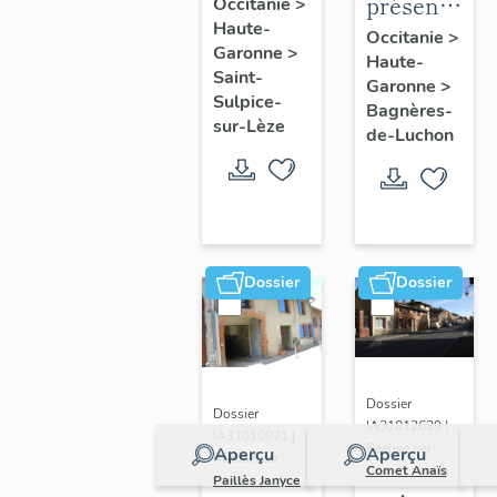
de la
présentatio
Occitanie
>
Haute-
commune
de la
Occitanie
>
Garonne
>
de Saint-
Haute-
commune
Saint-
Garonne
>
Sulpice-
de
Sulpice-
Bagnères-
sur-Lèze
Bagnères-
sur-Lèze
de-Luchon
de-
Luchon
Dossier
Dossier
Dossier
Dossier
IA31012639 |
IA31010921 |
Réalisé par
Aperçu
Aperçu
Réalisé par
Comet Anaïs
Paillès Janyce