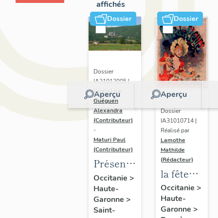
affichés
Dossier
Dossier
Dossier
IA31013005 |
Réalisé par
Aperçu
Aperçu
Guéguen
Alexandra
Dossier
(Contributeur)
IA31010714 |
-
Réalisé par
Maturi Paul
Lamothe
(Contributeur)
Mathilde
(Rédacteur)
Présentation
la fête
de
Occitanie
>
des
Occitanie
>
Haute-
l'opération
Haute-
fleurs
Garonne
>
d'inventaire
Garonne
>
Saint-
dans les
du