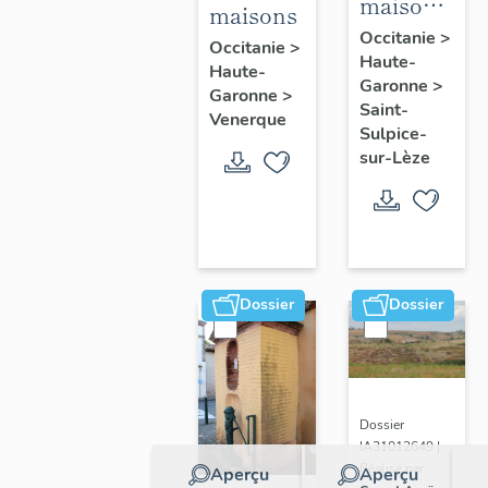
maisons
maisons
de la
Occitanie
>
Occitanie
>
Haute-
bastide
Haute-
Garonne
>
Garonne
>
Saint-
Venerque
Sulpice-
sur-Lèze
Dossier
Dossier
Dossier
IA31012649 |
Réalisé par
Aperçu
Aperçu