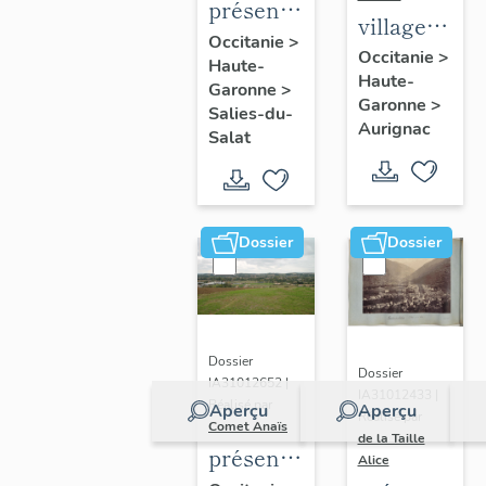
présentation
village
de la
Occitanie
>
d'Aurignac
Occitanie
>
Haute-
commune
Haute-
Garonne
>
Garonne
>
Salies-du-
Aurignac
Salat
Dossier
Dossier
Dossier
Dossier
IA31012652 |
IA31012433 |
Réalisé par
Aperçu
Aperçu
Réalisé par
Comet Anaïs
de la Taille
présentation
Alice