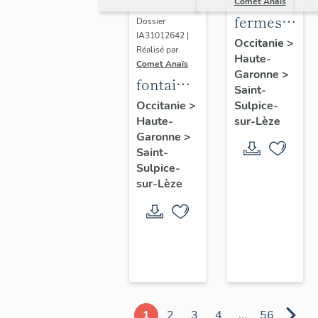
Comet Anaïs
fermes
Dossier
IA31012642 |
de la
Occitanie
>
Réalisé par
Haute-
commune
Comet Anaïs
Garonne
>
fontaines
Saint-
de la
Sulpice-
Occitanie
>
sur-Lèze
Haute-
commune
Garonne
>
Saint-
Sulpice-
sur-Lèze
1
2
3
4
...
56