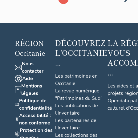
DÉCOUVREZ
LA RÉG
RÉGION
L'OCCITANIE
VOUS
Occitanie
...
ACCOM
Nous
...
contacter
Les patrimoines en
Aide
Occitanie
Mentions
Les aides et 
La revue numérique
légales
projets régio
"Patrimoines du Sud"
Politique de
Opendata pat
Les publications de
confidentialité
culturel d'Occ
l'Inventaire
Accessibilité :
Les partenaires de
non conforme
l'Inventaire
Protection des
Les collections des
données