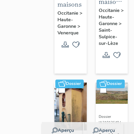
maisons
maisons
de la
Occitanie
>
Occitanie
>
Haute-
bastide
Haute-
Garonne
>
Garonne
>
Saint-
Venerque
Sulpice-
sur-Lèze
Dossier
Dossier
Dossier
IA31012649 |
Réalisé par
Aperçu
Aperçu