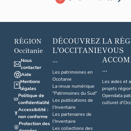
DÉCOUVREZ
LA RÉG
RÉGION
L'OCCITANIE
VOUS
Occitanie
...
ACCOM
Nous
...
contacter
Les patrimoines en
Aide
Occitanie
Mentions
Les aides et 
La revue numérique
légales
projets régio
"Patrimoines du Sud"
Politique de
Opendata pat
Les publications de
confidentialité
culturel d'Occ
l'Inventaire
Accessibilité :
Les partenaires de
non conforme
l'Inventaire
Protection des
Les collections des
données