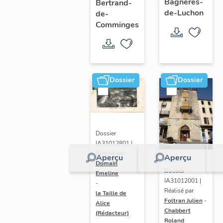
Bagnères-
Bertrand-
stations
patrimoine
de-Luchon
de-
thermales
Comminges
de Saint-
des
Bertrand-
Pyrénées
de-
Comminges
Dossier
Dossier
Dossier
IA31012801 |
Réalisé par
Aperçu
Aperçu
Domain
Dossier
Emeline
IA31012001 |
-
Réalisé par
la Taille de
Foltran Julien
-
Alice
Chabbert
(Rédacteur)
Roland