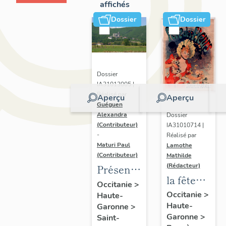
affichés
Dossier
Dossier
Dossier
IA31013005 |
Réalisé par
Aperçu
Aperçu
Guéguen
Alexandra
Dossier
(Contributeur)
IA31010714 |
-
Réalisé par
Maturi Paul
Lamothe
(Contributeur)
Mathilde
(Rédacteur)
Présentation
la fête
de
Occitanie
>
des
Occitanie
>
Haute-
l'opération
Haute-
fleurs
Garonne
>
d'inventaire
Garonne
>
Saint-
dans les
du