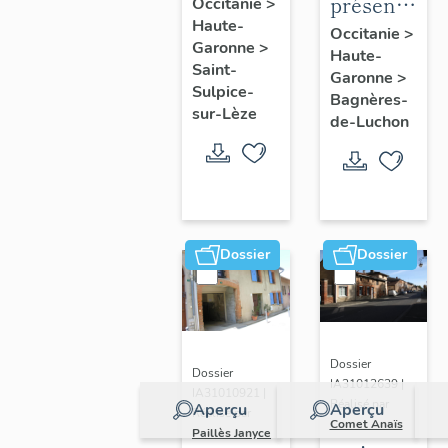
de la
présentatio
Occitanie
>
Haute-
commune
de la
Occitanie
>
Garonne
>
de Saint-
Haute-
commune
Saint-
Garonne
>
Sulpice-
de
Sulpice-
Bagnères-
sur-Lèze
Bagnères-
sur-Lèze
de-Luchon
de-
Luchon
Dossier
Dossier
Dossier
Dossier
IA31012639 |
IA31010921 |
Réalisé par
Aperçu
Aperçu
Réalisé par
Comet Anaïs
Paillès Janyce