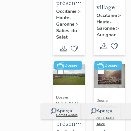
présentation
village
de la
Occitanie
>
d'Aurignac
Occitanie
>
Haute-
commune
Haute-
Garonne
>
Garonne
>
Salies-du-
Aurignac
Salat
Dossier
Dossier
Dossier
Dossier
IA31012652 |
IA31012433 |
Réalisé par
Aperçu
Aperçu
Réalisé par
Comet Anaïs
de la Taille
présentation
Alice