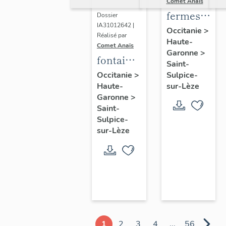
Comet Anaïs
fermes
Dossier
IA31012642 |
de la
Occitanie
>
Réalisé par
Haute-
commune
Comet Anaïs
Garonne
>
fontaines
Saint-
de la
Sulpice-
Occitanie
>
sur-Lèze
Haute-
commune
Garonne
>
Saint-
Sulpice-
sur-Lèze
1
2
3
4
...
56