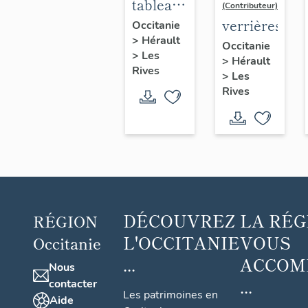
tableau,
(Contributeur)
bas-
verrières
Occitanie
>
Hérault
relief : la
Occitanie
>
Les
Crucifixion
>
Hérault
Rives
>
Les
Rives
DÉCOUVREZ
LA RÉG
RÉGION
L'OCCITANIE
VOUS
Occitanie
...
ACCOM
Nous
...
contacter
Les patrimoines en
Aide