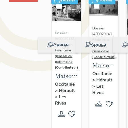
Dossier
Dossier
Dossier
Dossier
IA00029143 |
IA00029138 |
Réalisé par
Aperçu
Aperçu
Réalisé par
Jourdan
Inventaire
Geneviève
général du
(Contributeur)
patrimoine
Maison
(Contributeur)
dite le
Occitanie
Maisons
>
Hérault
Château
et
Occitanie
>
Les
>
Hérault
fermes
Rives
>
Les
Rives