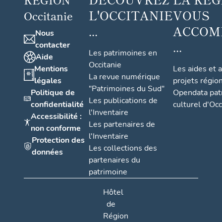
L'OCCITANIE
VOUS
Occitanie
...
ACCOM
Nous
...
contacter
Les patrimoines en
Aide
Occitanie
Mentions
Les aides et 
La revue numérique
légales
projets régio
"Patrimoines du Sud"
Politique de
Opendata pat
Les publications de
confidentialité
culturel d'Occ
l'Inventaire
Accessibilité :
Les partenaires de
non conforme
l'Inventaire
Protection des
Les collections des
données
partenaires du
patrimoine
Hôtel
de
Région