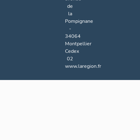
de
la
Pompignane
-
34064
Montpellier
Cedex
02
www.laregion.fr