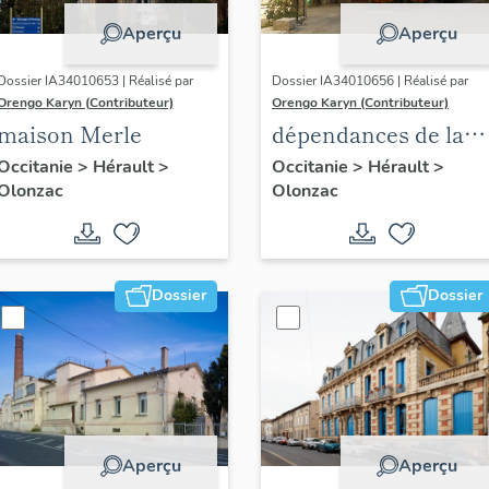
Aperçu
Aperçu
Dossier IA34010653 | Réalisé par
Dossier IA34010656 | Réalisé par
Orengo Karyn (Contributeur)
Orengo Karyn (Contributeur)
maison Merle
dépendances de la
maison Mignard
Occitanie
>
Hérault
>
Occitanie
>
Hérault
>
Olonzac
Olonzac
Dossier
Dossier
Aperçu
Aperçu