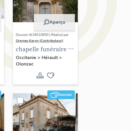
Aperçu
Dossier IA34010650 | Réalisé par
Orengo Karyn (Contributeur)
chapelle funéraire de
la famille de Veye
Occitanie
>
Hérault
>
Olonzac
Dossier