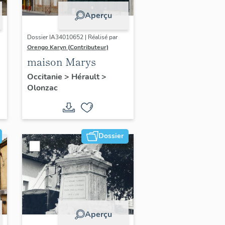
Aperçu
Dossier IA34010652 | Réalisé par
Orengo Karyn (Contributeur)
maison Marys
Occitanie
>
Hérault
>
Olonzac
Dossier
Aperçu