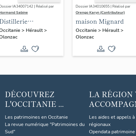
Dossier IA34007142 | Réalisé par
Dossier IA34010655 | Réalisé par
Normand Sabine
Orengo Karyn (Contributeur)
Distillerie
maison Mignard
coopérative "La
Occitanie
>
Hérault
>
Occitanie
>
Hérault
>
Olonzac
Olonzac
Minervoise
d'Olonzac"
DÉCOUVREZ
LA RÉGION
L'OCCITANIE ...
ACCOMPAGNE
Les patrimoines en Occitanie
Les aides et appels à
La revue numérique "Patrimoines du
régionaux
Sud"
Opendata patrimoine 