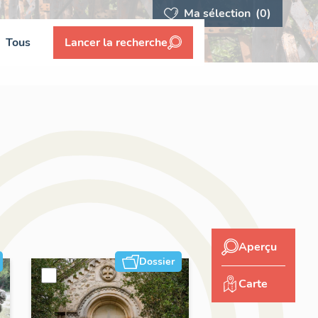
Ma sélection
(0)
Tous
Lancer la recherche
Aperçu
Dossier
Carte