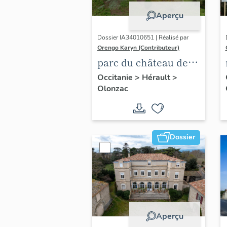
Aperçu
Dossier IA34010651 | Réalisé par
Orengo Karyn (Contributeur)
parc du château de
Veye
Occitanie
>
Hérault
>
Olonzac
Dossier
Aperçu