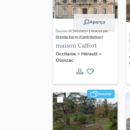
Aperçu
Dossier IA34010657 | Réalisé par
Orengo Karyn (Contributeur)
maison Caffort
Occitanie
>
Hérault
>
Olonzac
Dossier