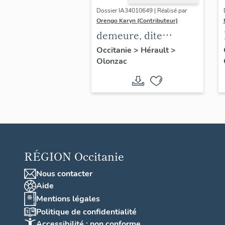
Dossier IA34010649 | Réalisé par
Orengo Karyn (Contributeur)
demeure, dite
château de Veye ou
Occitanie
>
Hérault
>
Olonzac
château d'Olonzac
RÉGION
Occitanie
Nous contacter
Aide
Mentions légales
Politique de confidentialité
Accessibilité : non conforme