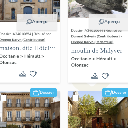
Aperçu
Aperçu
Dossier IA34010644 | Réalisé par
Dossier IA34010654 | Réalisé par
Durand Sylvain (Contributeur)
-
Orengo Karyn (Contributeur)
Orengo Karyn (Rédacteur)
maison, dite Hôtel
moulin de Malyver
des Voyageurs
Occitanie
>
Hérault
>
Occitanie
>
Hérault
>
Olonzac
Olonzac
Dossier
Dossier