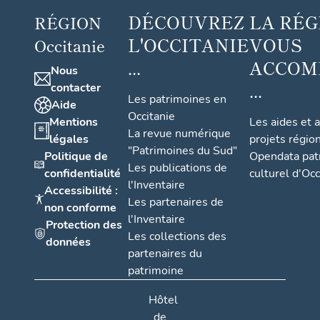
DÉCOUVREZ
LA RÉG
RÉGION
L'OCCITANIE
VOUS
Occitanie
...
ACCOM
Nous
...
contacter
Les patrimoines en
Aide
Occitanie
Mentions
Les aides et 
La revue numérique
légales
projets régio
"Patrimoines du Sud"
Politique de
Opendata pat
Les publications de
confidentialité
culturel d'Occ
l'Inventaire
Accessibilité :
Les partenaires de
non conforme
l'Inventaire
Protection des
Les collections des
données
partenaires du
patrimoine
Hôtel
de