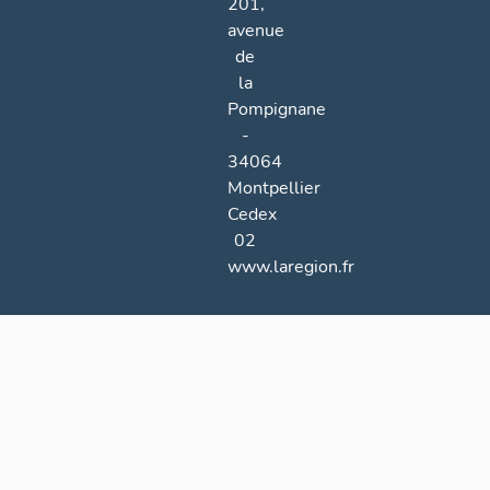
201,
avenue
de
la
Pompignane
-
34064
Montpellier
Cedex
02
www.laregion.fr