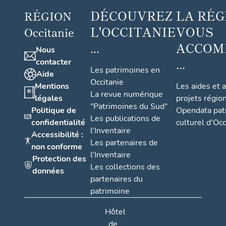
DÉCOUVREZ
LA RÉG
RÉGION
L'OCCITANIE
VOUS
Occitanie
...
ACCOM
Nous
...
contacter
Les patrimoines en
Aide
Occitanie
Mentions
Les aides et 
La revue numérique
légales
projets régio
"Patrimoines du Sud"
Politique de
Opendata pat
Les publications de
confidentialité
culturel d'Occ
l'Inventaire
Accessibilité :
Les partenaires de
non conforme
l'Inventaire
Protection des
Les collections des
données
partenaires du
patrimoine
Hôtel
de