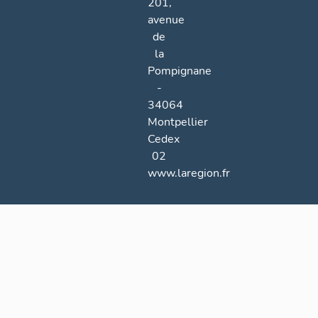
201,
avenue
de
la
Pompignane
-
34064
Montpellier
Cedex
02
www.laregion.fr