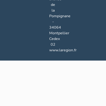
de
la
Pompignane
-
34064
Montpellier
Cedex
02
www.laregion.fr