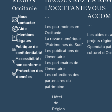
L'OCCITANIE
VOUS
Occitanie
...
ACCOM
Nous
...
contacter
Les patrimoines en
Aide
Occitanie
Mentions
Les aides et 
La revue numérique
légales
projets régio
"Patrimoines du Sud"
Politique de
Opendata pat
Les publications de
confidentialité
culturel d'Occ
l'Inventaire
Accessibilité :
Les partenaires de
non conforme
l'Inventaire
Protection des
Les collections des
données
partenaires du
patrimoine
Hôtel
de
Région