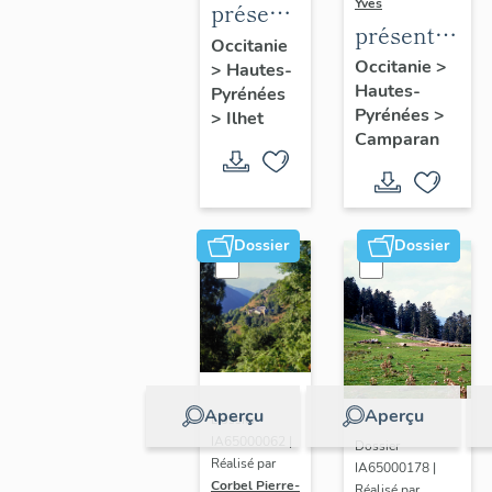
Yves
présentation
présentation
de la
Occitanie
de la
Occitanie
>
>
Hautes-
commune
Hautes-
commune
Pyrénées
Pyrénées
>
>
Ilhet
Camparan
Dossier
Dossier
Aperçu
Aperçu
Dossier
IA65000062 |
Dossier
Réalisé par
IA65000178 |
Corbel Pierre-
Réalisé par