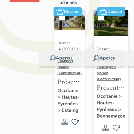
affichés
Dossier
Dossier
Dossier
Dossier
IA12000118 |
IA65010001 |
Réalisé par
Aperçu
Aperçu
Réalisé par
Chabbert
Fourcayran
Roland
Marion
(Contributeur)
(Contributeur)
Présentation
Présentation
de
Occitanie
de l'étude
Occitanie
>
>
Hautes-
l'opération
Hautes-
des
Pyrénées
d'inventaire
Pyrénées
>
>
Estaing
communes
sur la
Bonnemazon
liées au
commune
rayonnemen
d'Estaing