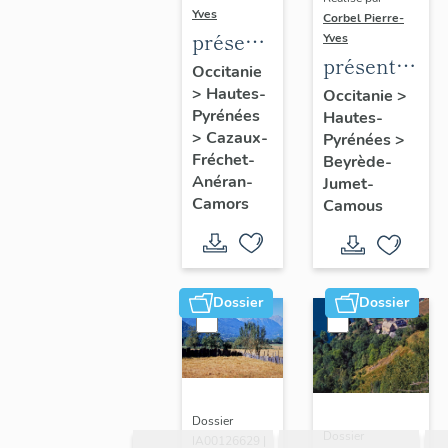
Yves
Corbel Pierre-
présentation
Yves
présentation
de la
Occitanie
de la
>
Hautes-
commune
Occitanie
>
Pyrénées
Hautes-
commune
>
Cazaux-
Pyrénées
>
Fréchet-
Beyrède-
Anéran-
Jumet-
Camors
Camous
Dossier
Dossier
Dossier
Dossier
IA00126629 |