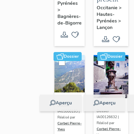
Pyrénées
de
de la
Occitanie
>
>
Bagnères-
Hautes-
commune
Bagnères-
Pyrénées
>
de-
de-Bigorre
Lançon
Bigorre
Dossier
Dossier
Aperçu
Aperçu
Dossier
Dossier
IA65000193 |
IA00126632 |
Réalisé par
Réalisé par
Corbel Pierre-
Corbel Pierre-
Yves