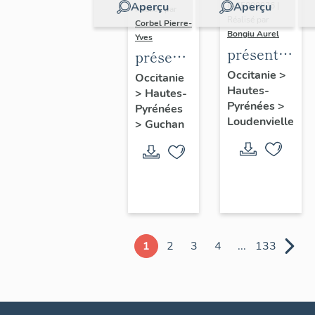
Aperçu
Aperçu
IA65000026 |
Réalisé par
Réalisé par
Corbel Pierre-
Bongiu Aurel
Yves
présentation
présentation
de
de la
Occitanie
>
Occitanie
Hautes-
l'ancienne
>
Hautes-
commune
Pyrénées
>
Pyrénées
commune
Loudenvielle
>
Guchan
d'Armenteul
1
2
3
4
...
133