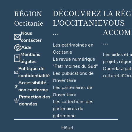
DÉCOUVREZ
LA RÉG
RÉGION
L'OCCITANIE
VOUS
Occitanie
...
ACCOM
Nous
...
contacter
Les patrimoines en
Aide
Occitanie
Mentions
Les aides et 
La revue numérique
légales
projets régio
"Patrimoines du Sud"
Politique de
Opendata pat
Les publications de
confidentialité
culturel d'Occ
l'Inventaire
Accessibilité :
Les partenaires de
non conforme
l'Inventaire
Protection des
Les collections des
données
partenaires du
patrimoine
Hôtel