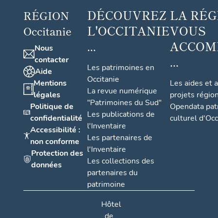
DÉCOUVREZ
LA RÉG
RÉGION
L'OCCITANIE
VOUS
Occitanie
...
ACCOM
Nous
...
contacter
Les patrimoines en
Aide
Occitanie
Mentions
Les aides et 
La revue numérique
légales
projets régio
"Patrimoines du Sud"
Politique de
Opendata pat
Les publications de
confidentialité
culturel d'Occ
l'Inventaire
Accessibilité :
Les partenaires de
non conforme
l'Inventaire
Protection des
Les collections des
données
partenaires du
patrimoine
Hôtel
de