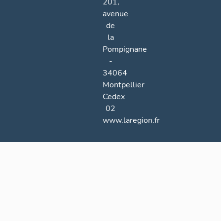
201,
avenue
de
la
Pompignane
-
34064
Montpellier
Cedex
02
www.laregion.fr