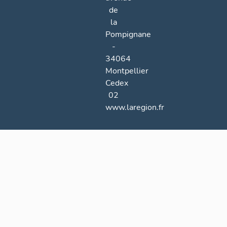
de
la
Pompignane
-
34064
Montpellier
Cedex
02
www.laregion.fr