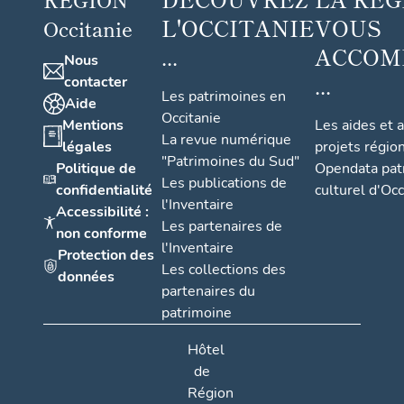
L'OCCITANIE
VOUS
Occitanie
...
ACCOM
Nous
...
contacter
Les patrimoines en
Aide
Occitanie
Mentions
Les aides et 
La revue numérique
légales
projets régio
"Patrimoines du Sud"
Politique de
Opendata pat
Les publications de
confidentialité
culturel d'Occ
l'Inventaire
Accessibilité :
Les partenaires de
non conforme
l'Inventaire
Protection des
Les collections des
données
partenaires du
patrimoine
Hôtel
de
Région