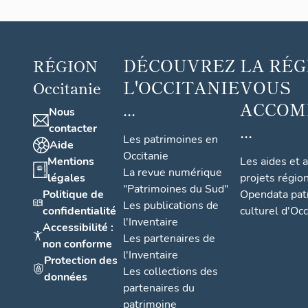
DÉCOUVREZ
LA RÉG
RÉGION
L'OCCITANIE
VOUS
Occitanie
...
ACCOM
Nous
...
contacter
Les patrimoines en
Aide
Occitanie
Mentions
Les aides et 
La revue numérique
légales
projets régio
"Patrimoines du Sud"
Politique de
Opendata pat
Les publications de
confidentialité
culturel d'Occ
l'Inventaire
Accessibilité :
Les partenaires de
non conforme
l'Inventaire
Protection des
Les collections des
données
partenaires du
patrimoine