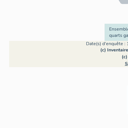
Ensemble
quarts g
Date(s) d'enquête : 
(c) Inventair
(c)
S