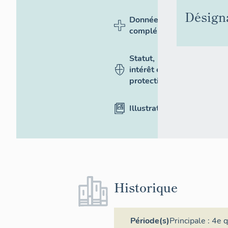
Désign
Données
complémentaires
Statut,
intérêt et
protection
Illustrations
Historique
Période(s)
Principale :
4e q