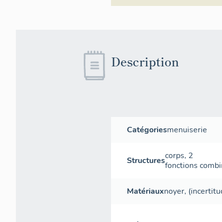
Description
Catégories
menuiserie
corps
,
2
Structures
fonctions comb
Matériaux
noyer
, (incertit