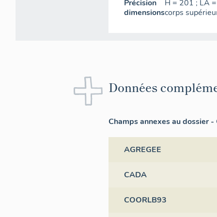
Précision
H = 201 ; LA =
dimensions
corps supérieu
Données compléme
Champs annexes au dossier - 
AGREGEE
CADA
COORLB93