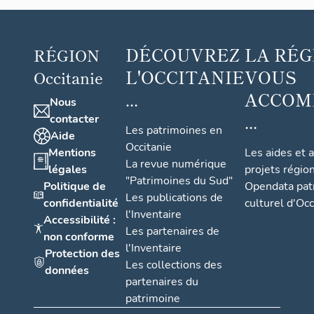
DÉCOUVREZ
LA RÉG
RÉGION
L'OCCITANIE
VOUS
Occitanie
...
ACCOM
Nous
...
contacter
Les patrimoines en
Aide
Occitanie
Mentions
Les aides et 
La revue numérique
légales
projets régio
"Patrimoines du Sud"
Politique de
Opendata pat
Les publications de
confidentialité
culturel d'Occ
l'Inventaire
Accessibilité :
Les partenaires de
non conforme
l'Inventaire
Protection des
Les collections des
données
partenaires du
patrimoine