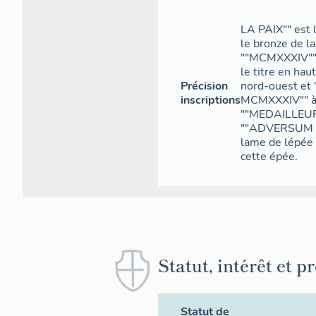
LA PAIX"" est l
le bronze de la
""MCMXXXIV"" 
le titre en hau
Précision
nord-ouest et
inscriptions
MCMXXXIV"" à l
""MEDAILLEUR"
""ADVERSUM VIT
lame de lépée
cette épée.
Statut, intérêt et p
Statut de