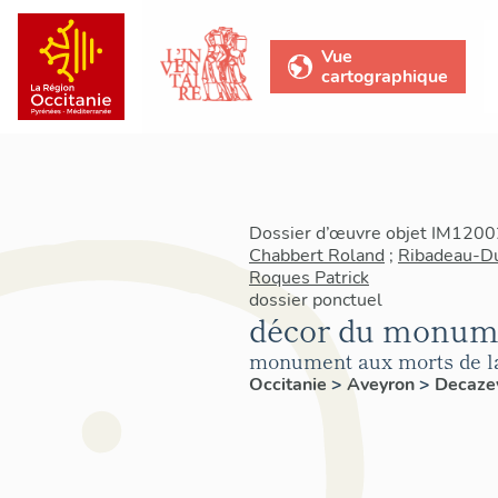
Vue
cartographique
Dossier d’œuvre objet IM12002
Chabbert Roland
;
Ribadeau-D
Roques Patrick
dossier ponctuel
décor du monume
monument aux morts de la
Occitanie
>
Aveyron
>
Decazev