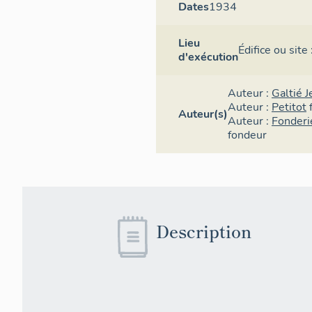
Dates
1934
Lieu
Édifice ou site
d'exécution
Auteur :
Galtié 
Auteur :
Petitot
Auteur(s)
Auteur :
Fonderi
fondeur
Description