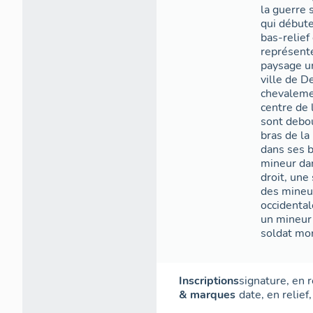
la guerre 
qui début
bas-relief 
représente
paysage ur
ville de D
chevalemen
centre de 
sont debou
bras de la
dans ses b
mineur dan
droit, une
des mineur
occidenta
un mineur
soldat mo
Inscriptions
signature
,
en r
& marques
date
,
en relief