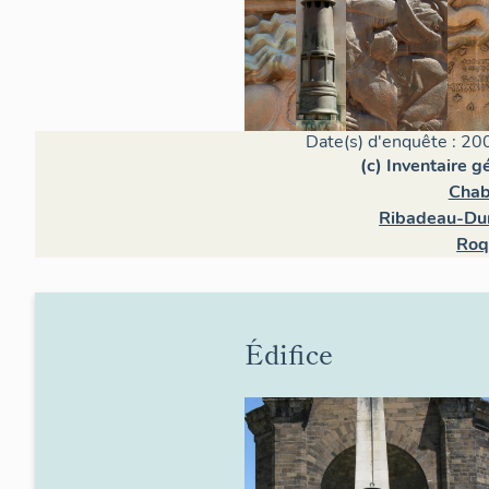
Date(s) d'enquête : 20
(c) Inventaire 
Chab
Ribadeau-Du
Roq
Édifice