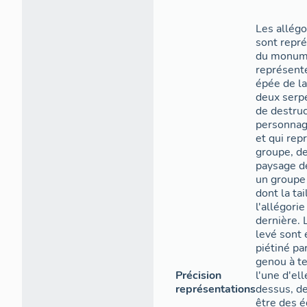
Les allégo
sont repré
du monume
représent
épée de l
deux serp
de destruc
personnag
et qui rep
groupe, de
paysage dé
un groupe
dont la tai
l'allégorie
dernière. 
levé sont 
piétiné pa
genou à te
Précision
l'une d'el
représentations
dessus, d
être des é