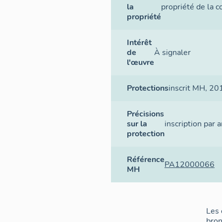
la
propriété de la
propriété
Intérêt
de
À signaler
l'œuvre
Protections
inscrit MH
, 20
Précisions
sur la
inscription par
protection
Référence
PA12000066
MH
Les 
bron