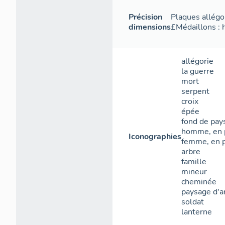
Précision
Plaques allégo
dimensions
£Médaillons : 
allégorie
la guerre
mort
serpent
croix
épée
fond de pay
homme, en 
Iconographies
femme, en 
arbre
famille
mineur
cheminée
paysage d'a
soldat
lanterne