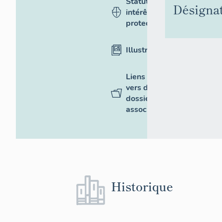
Statut,
Désigna
intérêt et
protection
Illustrations
Liens
vers des
dossiers
associés
Historique