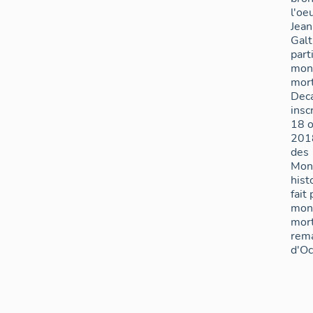
l'oe
Jea
Galti
part
mon
mor
Deca
insc
18 o
2018
des
Mon
hist
fait
mon
mor
rem
d'Oc