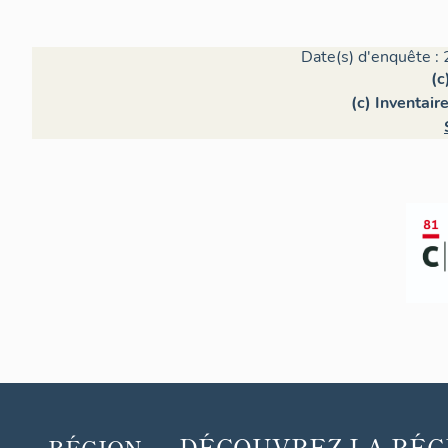
Date(s) d'enquête : 
(c
(c) Inventair
DÉCOUVREZ
LA RÉG
RÉGION