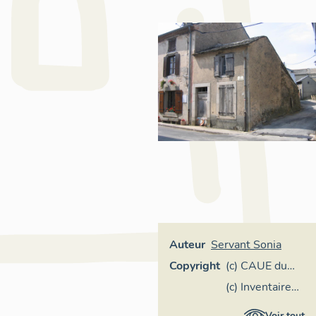
Auteur
Servant Sonia
Copyright
(c) CAUE du
Tarn
(c) Inventaire
général Région
Voir tout