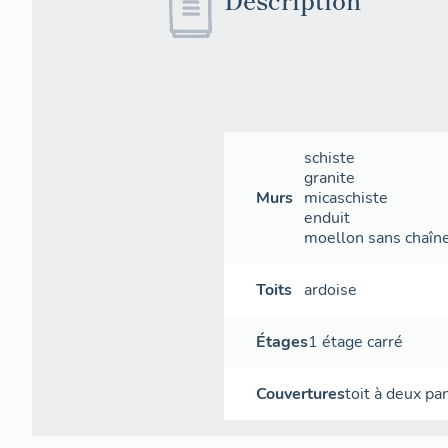
schiste
granite
Murs
micaschiste
enduit
moellon sans chaîne 
Toits
ardoise
Étages
1 étage carré
Couvertures
toit à deux p