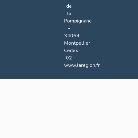
de
la
Pompignane
-
34064
Montpellier
Cedex
02
www.laregion.fr