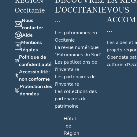
L'OCCITANIE
VOUS
Occitanie
...
ACCOM
Nous
...
contacter
Les patrimoines en
Aide
Occitanie
Mentions
Les aides et 
La revue numérique
légales
projets régio
"Patrimoines du Sud"
Politique de
Opendata pat
Les publications de
confidentialité
culturel d'Occ
l'Inventaire
Accessibilité :
Les partenaires de
non conforme
l'Inventaire
Protection des
Les collections des
données
partenaires du
patrimoine
Hôtel
de
Région