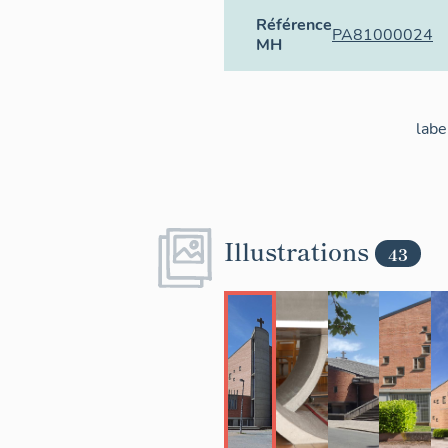
Référence
PA81000024
MH
labe
Illustrations
43