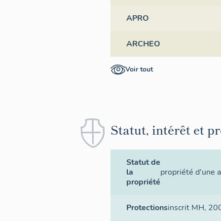
APRO
ARCHEO
Voir tout
Statut, intérêt et p
Statut de
la
propriété d'une 
propriété
Protections
inscrit MH
, 20