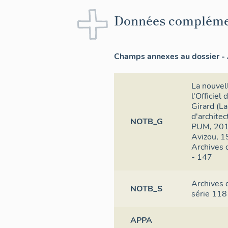
Données compléme
Champs annexes au dossier - 
La nouvel
l'Officiel
Girard (La
d'architec
NOTB_G
PUM, 2016
Avizou, 19
Archives 
- 147
Archives 
NOTB_S
série 118
APPA