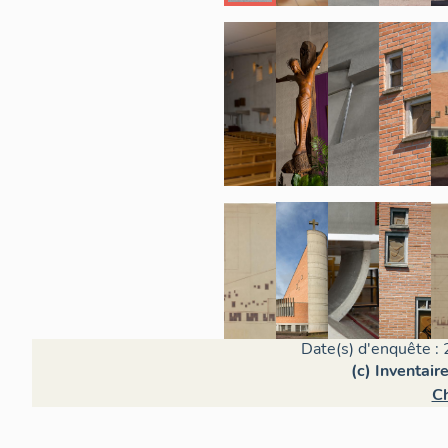
Date(s) d'enquête : 
(c) Inventair
C