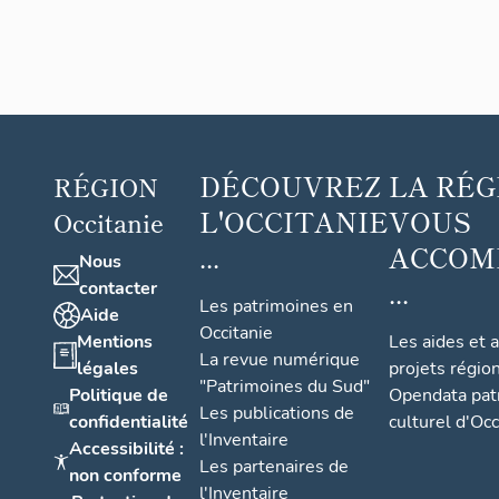
DÉCOUVREZ
LA RÉG
RÉGION
L'OCCITANIE
VOUS
Occitanie
...
ACCOM
Nous
...
contacter
Les patrimoines en
Aide
Occitanie
Mentions
Les aides et 
La revue numérique
légales
projets régio
"Patrimoines du Sud"
Politique de
Opendata pat
Les publications de
confidentialité
culturel d'Occ
l'Inventaire
Accessibilité :
Les partenaires de
non conforme
l'Inventaire