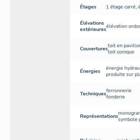
Étages
1 étage carré
,
Élévations
élévation ordo
extérieures
toit en pavillo
Couvertures
toit conique
énergie hydrau
Énergies
produite sur pl
ferronnerie
Techniques
fonderie
monogr
Représentations
symbole 