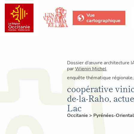
Vue
cartographique
Dossier d’œuvre architecture 
par
Wienin Michel
enquête thématique régionale, 
coopérative vini
de-la-Raho, actu
Lac
Occitanie
>
Pyrénées-Orienta