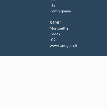
la
Pompignane
-
34064
Montpellier
Cedex
02
www.laregion.fr