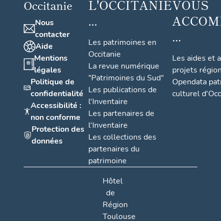
L'OCCITANIE
VOUS
Occitanie
...
ACCOM
Nous
...
contacter
Les patrimoines en
Aide
Occitanie
Mentions
Les aides et 
La revue numérique
légales
projets régio
"Patrimoines du Sud"
Politique de
Opendata pat
Les publications de
confidentialité
culturel d'Occ
l'Inventaire
Accessibilité :
Les partenaires de
non conforme
l'Inventaire
Protection des
Les collections des
données
partenaires du
patrimoine
Hôtel
de
Région
Toulouse