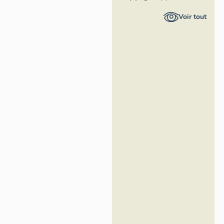
Inventaire
Voir tout
général
Région
Occitanie