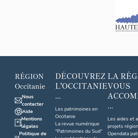
DÉCOUVREZ
LA RÉG
RÉGION
L'OCCITANIE
VOUS
Occitanie
...
ACCOM
Nous
...
contacter
Les patrimoines en
Aide
Occitanie
Mentions
Les aides et 
La revue numérique
légales
projets régio
"Patrimoines du Sud"
Politique de
Opendata pat