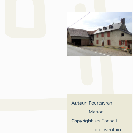
Auteur
Fourcayran
Marion
Copyright
(c) Conseil
départemental
(c) Inventaire