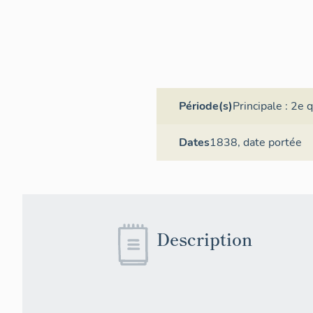
Période(s)
Principale :
2e q
Dates
1838,
date portée
Description