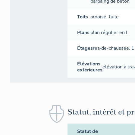
parpaing de béton
Toits
ardoise
,
tuile
Plans
plan régulier en L
Étages
rez-de-chaussée
,
1
Élévations
élévation à tr
extérieures
Statut, intérêt et p
Statut de