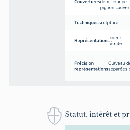
Couvertures
demi-croupe
pignon couver
Techniques
sculpture
coeur
Représentations
étoile
Précision
Claveau de
représentations
séparées p
Statut, intérêt et p