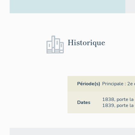
Historique
Période(s)
Principale :
2e 
1838,
porte la
Dates
1839,
porte la