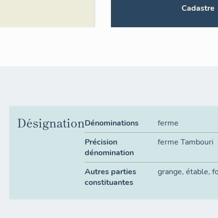
Cadastre
Désignation
Dénominations
ferme
Précision
ferme Tambouri
dénomination
Autres parties
grange
,
étable
,
f
constituantes