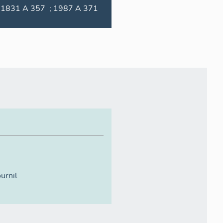
1831 A 357 ; 1987 A 371
ournil