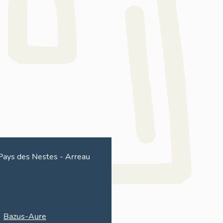
Pays des Nestes
-
Arreau
Bazus-Aure