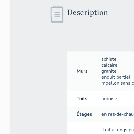
Description
schiste
calcaire
Murs
granite
enduit partiel
moellon sans ch
Toits
ardoise
Étages
en rez-de-cha
toit à longs p