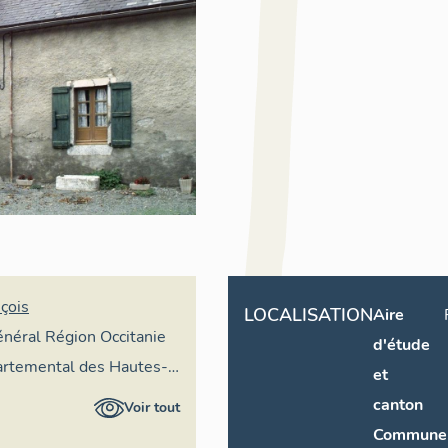
çois
LOCALISATION
Aire
général Région Occitanie
d'étude
partemental des Hautes-
et
canton
Voir tout
Commune