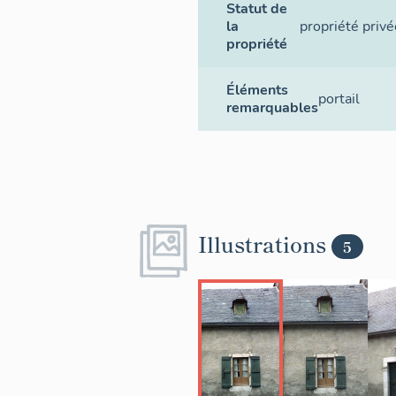
Statut de
la
propriété privé
propriété
Éléments
portail
remarquables
Illustrations
5