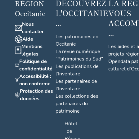
DÉCOUVREZ
LA RÉG
RÉGION
L'OCCITANIE
VOUS
Occitanie
...
ACCOM
Nous
...
contacter
Les patrimoines en
Aide
Occitanie
Mentions
Les aides et 
La revue numérique
légales
projets régio
"Patrimoines du Sud"
Politique de
Opendata pat
Les publications de
confidentialité
culturel d'Occ
l'Inventaire
Accessibilité :
Les partenaires de
non conforme
l'Inventaire
Protection des
Les collections des
données
partenaires du
patrimoine
Hôtel
de
Région