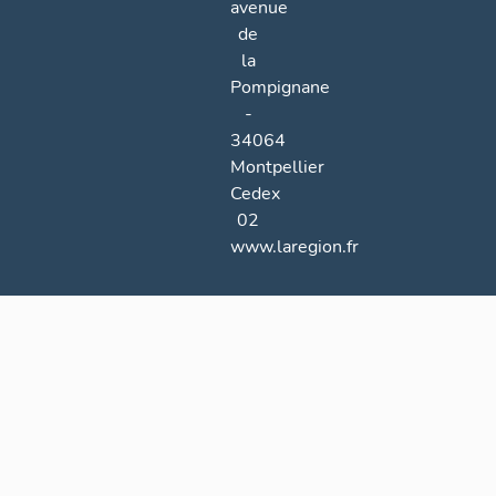
avenue
de
la
Pompignane
-
34064
Montpellier
Cedex
02
www.laregion.fr