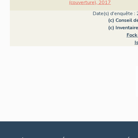
(couverture), 2017
Date(s) d'enquête : 
(c) Conseil 
(c) Inventair
Fock
I