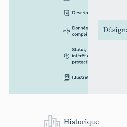
Description
Désign
Données
complémentaires
Statut,
intérêt et
protection
Illustrations
Historique