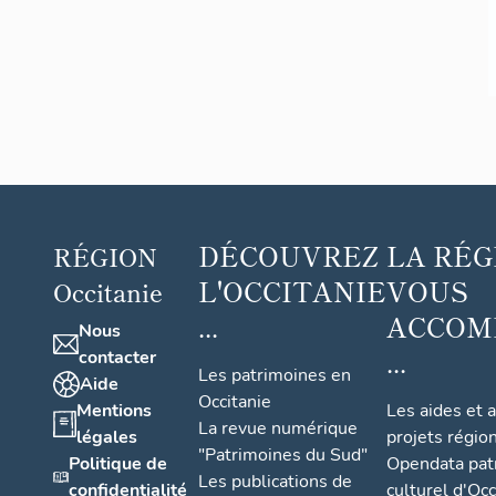
DÉCOUVREZ
LA RÉG
RÉGION
L'OCCITANIE
VOUS
Occitanie
...
ACCOM
Nous
...
contacter
Les patrimoines en
Aide
Occitanie
Mentions
Les aides et 
La revue numérique
légales
projets régio
"Patrimoines du Sud"
Politique de
Opendata pat
Les publications de
confidentialité
culturel d'Occ