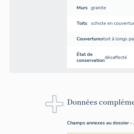
Murs
granite
Toits
schiste en couvertu
Couvertures
toit à longs p
État de
désaffecté
conservation
Données compléme
Champs annexes au dossier - 