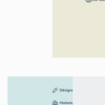
la Lozère
Désignation
Historique