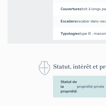
Couvertures
toit à longs p
Escaliers
escalier dans-oe
Typologies
type B : maiso
Statut, intérêt et p
Statut de
la
propriété privée
propriété