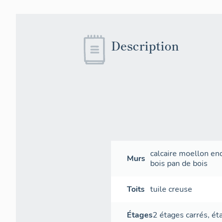
Description
calcaire
moellon
end
Murs
bois
pan de bois
Toits
tuile creuse
Étages
2 étages carrés
,
ét