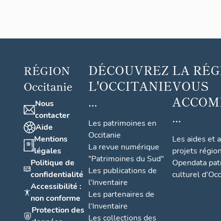
DÉCOUVREZ
LA RÉG
RÉGION
L'OCCITANIE
VOUS
Occitanie
...
ACCOM
Nous
...
contacter
Les patrimoines en
Aide
Occitanie
Mentions
Les aides et 
La revue numérique
légales
projets régio
"Patrimoines du Sud"
Politique de
Opendata pat
Les publications de
confidentialité
culturel d'Occ
l'Inventaire
Accessibilité :
Les partenaires de
non conforme
l'Inventaire
Protection des
Les collections des