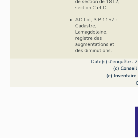
de section de 1812,
section C et D.
AD Lot, 3 P 1157 :
Cadastre,
Lamagdelaine,
registre des
augmentations et
des diminutions.
Date(s) d'enquête : 
(c) Consei
(c) Inventair
C