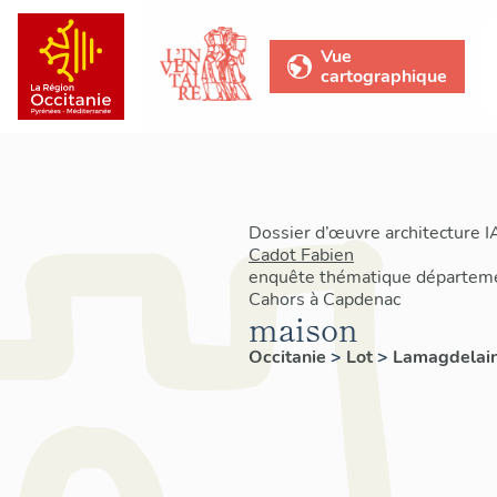
Vue
cartographique
Dossier d’œuvre architecture 
Cadot Fabien
enquête thématique départemen
Cahors à Capdenac
maison
Occitanie
>
Lot
>
Lamagdelai